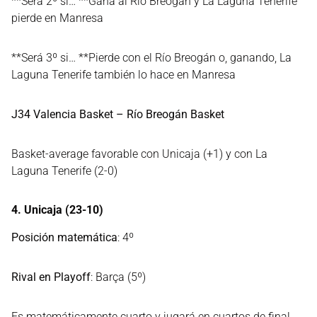
**Será 2º si… **Gana al Río Breogán y La Laguna Tenerife
pierde en Manresa
**Será 3º si… **Pierde con el Río Breogán o, ganando, La
Laguna Tenerife también lo hace en Manresa
J34 Valencia Basket – Río Breogán Basket
Basket-average favorable con Unicaja (+1) y con La
Laguna Tenerife (2-0)
4. Unicaja (23-10)
Posición matemática
: 4º
Rival en Playoff
: Barça (5º)
Es matemáticamente cuarto y jugará en cuartos de final