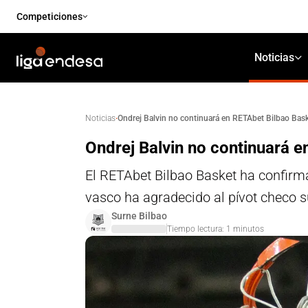
Competiciones
Noticias
·
Ondrej Balvin no continuará en RETAbet Bilbao Bas
Noticias
Ondrej Balvin no continuará 
El RETAbet Bilbao Basket ha confirm
vasco ha agradecido al pívot checo s
Surne Bilbao
Tiempo lectura:
1
minutos