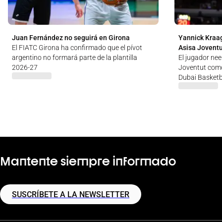
Juan Fernández no seguirá en Girona
Yannick Kraag
El FIATC Girona ha confirmado que el pívot
Asisa Jovent
argentino no formará parte de la plantilla
El jugador nee
2026-27
Joventut como
Dubai Basketb
Mantente siempre informado
SUSCRÍBETE A LA NEWSLETTER