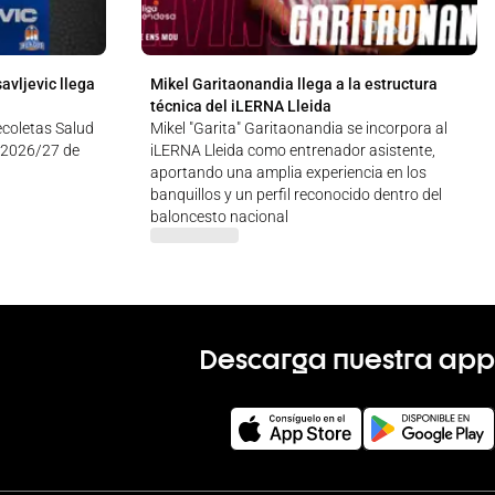
avljevic llega
Mikel Garitaonandia llega a la estructura
técnica del iLERNA Lleida
Recoletas Salud
Mikel "Garita" Garitaonandia se incorpora al
 2026/27 de
iLERNA Lleida como entrenador asistente,
aportando una amplia experiencia en los
banquillos y un perfil reconocido dentro del
baloncesto nacional
Descarga nuestra app