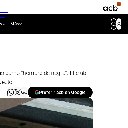
as
Más
as como "hombre de negro". El club
yecto
Preferir acb en Google