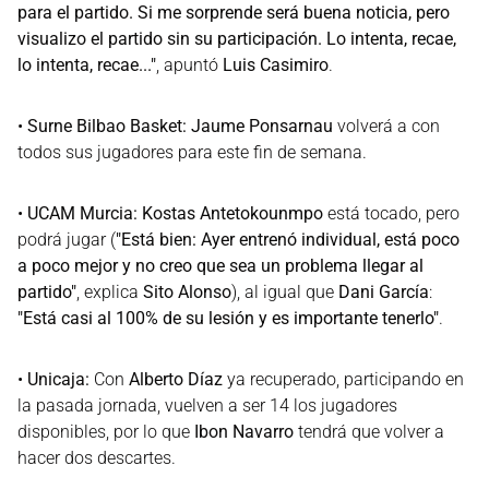
para el partido. Si me sorprende será buena noticia, pero
visualizo el partido sin su participación. Lo intenta, recae,
lo intenta, recae..."
, apuntó
Luis Casimiro
.
•
Surne Bilbao Basket:
Jaume Ponsarnau
volverá a con
todos sus jugadores para este fin de semana.
•
UCAM Murcia:
Kostas Antetokounmpo
está tocado, pero
podrá jugar (
"Está bien: Ayer entrenó individual, está poco
a poco mejor y no creo que sea un problema llegar al
partido"
, explica
Sito Alonso
), al igual que
Dani García
:
"Está casi al 100% de su lesión y es importante tenerlo"
.
•
Unicaja:
Con
Alberto Díaz
ya recuperado, participando en
la pasada jornada, vuelven a ser 14 los jugadores
disponibles, por lo que
Ibon Navarro
tendrá que volver a
hacer dos descartes.