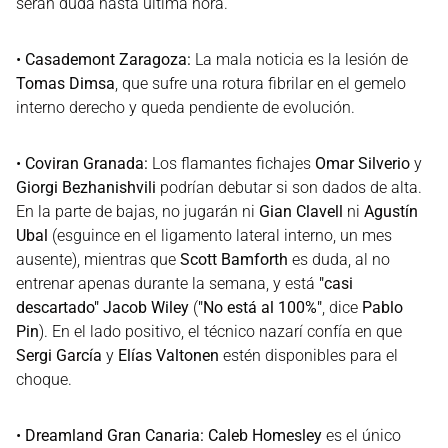
serán duda hasta última hora.
•
Casademont Zaragoza:
La mala noticia es la lesión de
Tomas Dimsa
, que sufre una rotura fibrilar en el gemelo
interno derecho y queda pendiente de evolución.
•
Coviran Granada:
Los flamantes fichajes
Omar Silverio
y
Giorgi Bezhanishvili
podrían debutar si son dados de alta.
En la parte de bajas, no jugarán ni
Gian Clavell
ni
Agustín
Ubal
(esguince en el ligamento lateral interno, un mes
ausente), mientras que
Scott Bamforth
es duda, al no
entrenar apenas durante la semana, y está
"casi
descartado"
Jacob Wiley
(
"No está al 100%"
, dice
Pablo
Pin
). En el lado positivo, el técnico nazarí confía en que
Sergi García
y
Elías Valtonen
estén disponibles para el
choque.
•
Dreamland Gran Canaria:
Caleb Homesley
es el único