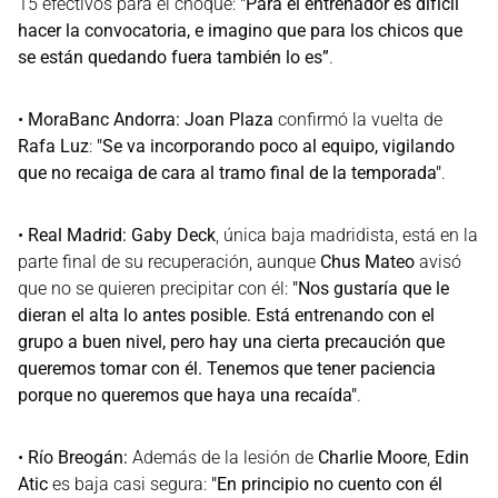
15 efectivos para el choque:
"Para el entrenador es difícil
hacer la convocatoria, e imagino que para los chicos que
se están quedando fuera también lo es”
.
•
MoraBanc Andorra:
Joan Plaza
confirmó la vuelta de
Rafa Luz
:
"Se va incorporando poco al equipo, vigilando
que no recaiga de cara al tramo final de la temporada"
.
•
Real Madrid:
Gaby Deck
, única baja madridista, está en la
parte final de su recuperación, aunque
Chus Mateo
avisó
que no se quieren precipitar con él:
"Nos gustaría que le
dieran el alta lo antes posible. Está entrenando con el
grupo a buen nivel, pero hay una cierta precaución que
queremos tomar con él. Tenemos que tener paciencia
porque no queremos que haya una recaída"
.
•
Río Breogán:
Además de la lesión de
Charlie Moore
,
Edin
Atic
es baja casi segura:
"En principio no cuento con él