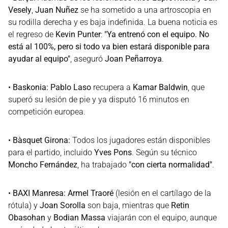
Vesely
,
Juan Nuñez
se ha sometido a una artroscopia en
su rodilla derecha y es baja indefinida. La buena noticia es
el regreso de
Kevin Punter
:
"Ya entrenó con el equipo. No
está al 100%, pero si todo va bien estará disponible para
ayudar al equipo"
, aseguró
Joan Peñarroya
.
•
Baskonia:
Pablo Laso
recupera a
Kamar Baldwin
, que
superó su lesión de pie y ya disputó 16 minutos en
competición europea.
•
Bàsquet Girona:
Todos los jugadores están disponibles
para el partido, incluido
Yves Pons
. Según su técnico
Moncho Fernández
, ha trabajado
"con cierta normalidad"
.
•
BAXI Manresa:
Armel Traoré
(lesión en el cartílago de la
rótula) y
Joan Sorolla
son baja, mientras que
Retin
Obasohan
y
Bodian Massa
viajarán con el equipo, aunque