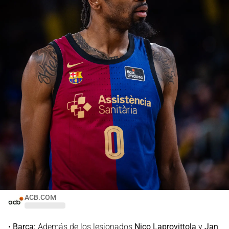
ACB.COM
•
Barça:
Además de los lesionados
Nico Laprovittola
y
Jan