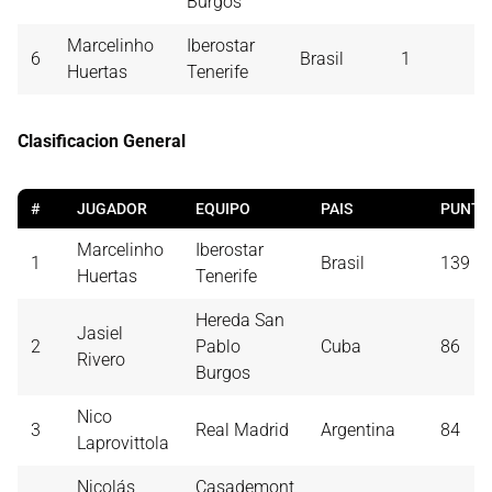
Burgos
Marcelinho
Iberostar
6
Brasil
1
Huertas
Tenerife
Clasificacion General
#
JUGADOR
EQUIPO
PAIS
PUNTO
Marcelinho
Iberostar
1
Brasil
139
Huertas
Tenerife
Hereda San
Jasiel
2
Pablo
Cuba
86
Rivero
Burgos
Nico
3
Real Madrid
Argentina
84
Laprovittola
Nicolás
Casademont