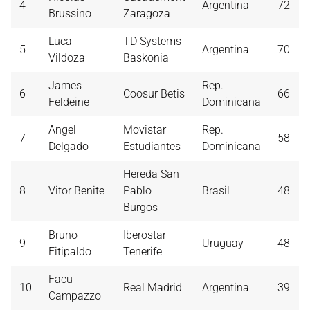
4
Argentina
72
Brussino
Zaragoza
Luca
TD Systems
5
Argentina
70
Vildoza
Baskonia
James
Rep.
6
Coosur Betis
66
Feldeine
Dominicana
Angel
Movistar
Rep.
7
58
Delgado
Estudiantes
Dominicana
Hereda San
8
Vitor Benite
Pablo
Brasil
48
Burgos
Bruno
Iberostar
9
Uruguay
48
Fitipaldo
Tenerife
Facu
10
Real Madrid
Argentina
39
Campazzo