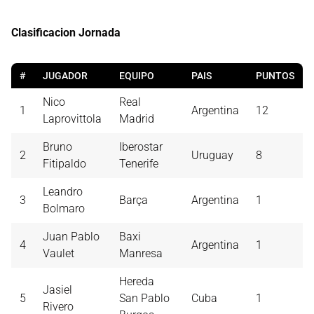
Clasificacion Jornada
#
JUGADOR
EQUIPO
PAIS
PUNTOS
Nico
Real
1
Argentina
12
Laprovittola
Madrid
Bruno
Iberostar
2
Uruguay
8
Fitipaldo
Tenerife
Leandro
3
Barça
Argentina
1
Bolmaro
Juan Pablo
Baxi
4
Argentina
1
Vaulet
Manresa
Hereda
Jasiel
5
San Pablo
Cuba
1
Rivero