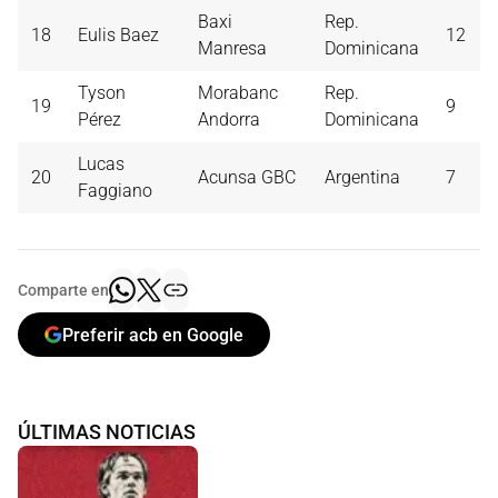
Baxi
Rep.
18
Eulis Baez
12
Manresa
Dominicana
Tyson
Morabanc
Rep.
19
9
Pérez
Andorra
Dominicana
Lucas
20
Acunsa GBC
Argentina
7
Faggiano
Comparte en
Preferir acb en Google
ÚLTIMAS NOTICIAS