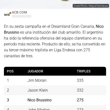
©
acb Photo / Miguel Henríquez
ACB.COM
En su sexta campaña en el Dreamland Gran Canaria,
Nico
Brussino
es una institución del club amarillo. El argentino
ha sido la referencia ofensiva del equipo claretiano en su
periodo más reciente. Producto de ello, se ha convertido en
su tercer máximo triplista en Liga Endesa con 275
canastas de tres.
POS
JUGADOR
TRIPLES
1
Jim Moran
335
2
Jason Klein
332
3
Nico Brussino
275
4
John Morton
273