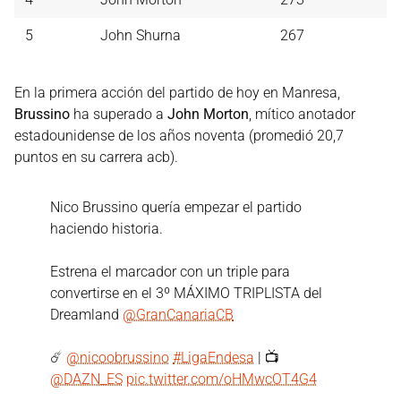
5
John Shurna
267
En la primera acción del partido de hoy en Manresa,
Brussino
ha superado a
John Morton
, mítico anotador
estadounidense de los años noventa (promedió 20,7
puntos en su carrera acb).
Nico Brussino quería empezar el partido
haciendo historia.
Estrena el marcador con un triple para
convertirse en el 3º MÁXIMO TRIPLISTA del
Dreamland
@GranCanariaCB
☄️
@nicoobrussino
#LigaEndesa
| 📺
@DAZN_ES
pic.twitter.com/oHMwcOT4G4