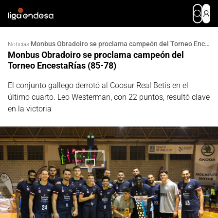
Monbus Obradoiro se proclama campeón del Torneo EncestaRías (85-78)
·
Noticias
Monbus Obradoiro se proclama campeón del
Torneo EncestaRías (85-78)
El conjunto gallego derrotó al Coosur Real Betis en el
último cuarto. Leo Westerman, con 22 puntos, resultó clave
en la victoria