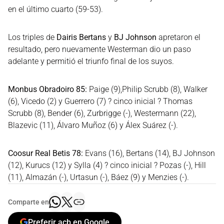
en el último cuarto (59-53).
Los triples de
Dairis Bertans
y
BJ Johnson
apretaron el
resultado, pero nuevamente Westerman dio un paso
adelante y permitió el triunfo final de los suyos.
Monbus Obradoiro 85:
Paige (9),Philip Scrubb (8), Walker
(6), Vicedo (2) y Guerrero (7) ? cinco inicial ? Thomas
Scrubb (8), Bender (6), Zurbrigge (-), Westermann (22),
Blazevic (11), Álvaro Muñoz (6) y Álex Suárez (-).
Coosur Real Betis 78:
Evans (16), Bertans (14), BJ Johnson
(12), Kurucs (12) y Sylla (4) ? cinco inicial ? Pozas (-), Hill
(11), Almazán (-), Urtasun (-), Báez (9) y Menzies (-).
Comparte en
Preferir acb en Google