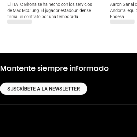
El FIATC Girona se ha hecho con los servicios
Aaron Ganal c
de Mac McClung. El jugador estadounidense
Andorra, equip
firma un contrato por una temporada
Endesa
Mantente siempre informado
SUSCRÍBETE A LA NEWSLETTER