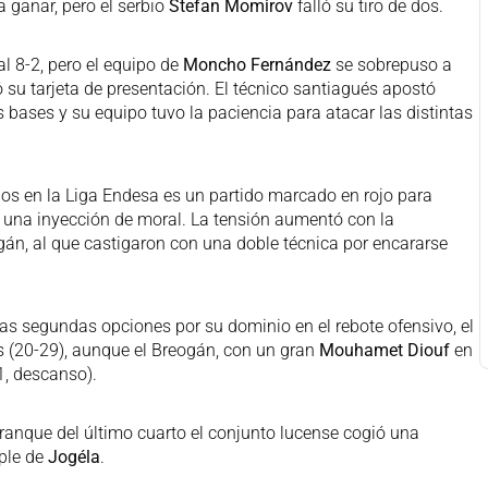
a ganar, pero el serbio
Stefan Momirov
falló su tiro de dos.
l 8-2, pero el equipo de
Moncho Fernández
se sobrepuso a
ó su tarjeta de presentación. El técnico santiagués apostó
bases y su equipo tuvo la paciencia para atacar las distintas
egos en la Liga Endesa es un partido marcado en rojo para
s una inyección de moral. La tensión aumentó con la
ogán, al que castigaron con una doble técnica por encararse
.
 las segundas opciones por su dominio en el rebote ofensivo, el
s (20-29), aunque el Breogán, con un gran
Mouhamet Diouf
en
31, descanso).
ranque del último cuarto el conjunto lucense cogió una
iple de
Jogéla
.