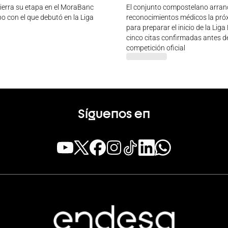
ierra su etapa en el MoraBanc
El conjunto compostelano arran
o con el que debutó en la Liga
reconocimientos médicos la pr
para preparar el inicio de la Lig
cinco citas confirmadas antes de
competición oficial
Síguenos en