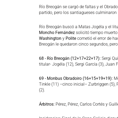
Río Breogán se cargó de faltas y el Obradoi
partido, pero los santiagueses culminaro
Río Breogán buscó a Matas Jogéla y el litu
Moncho Fernández
solicitó tiempo muerto 
Washington
y
Polite
cometió el error de hac
Breogán le quedaron cinco segundos, pero
68 - Río Breogán (12+17+22+17):
Sergi Qui
titular- Jogéla (12), Sergi García (3), Juan F
69 - Monbus Obradoiro (16+15+19+19):
Me
Tinkle (11) –cinco inicial– Zurbriggen (5),
(2).
Árbitros:
Pérez, Pérez, Carlos Cortés y Guil