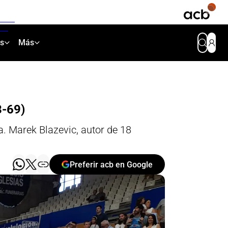
as
Más
8-69)
a. Marek Blazevic, autor de 18
Preferir acb en Google