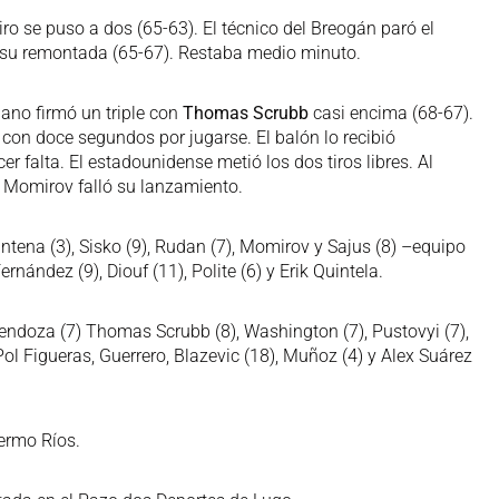
ro se puso a dos (65-63). El técnico del Breogán paró el
n su remontada (65-67). Restaba medio minuto.
ano firmó un triple con
Thomas Scrubb
casi encima (68-67).
con doce segundos por jugarse. El balón lo recibió
er falta. El estadounidense metió los dos tiros libres. Al
 Momirov falló su lanzamiento.
ntena (3), Sisko (9), Rudan (7), Momirov y Sajus (8) –equipo
ernández (9), Diouf (11), Polite (6) y Erik Quintela.
ndoza (7) Thomas Scrubb (8), Washington (7), Pustovyi (7),
 Pol Figueras, Guerrero, Blazevic (18), Muñoz (4) y Alex Suárez
lermo Ríos.