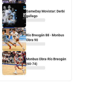
GameDay Movistar: Derbi
gallego
Río Breogán 88 - Monbus
Obra 90
Monbus Obra-Río Breogán
(60-74)