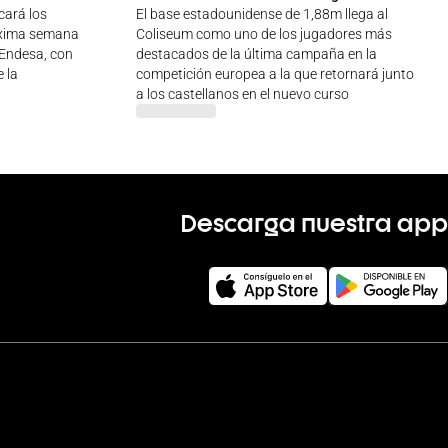
cará los
El base estadounidense de 1,88m llega al
óxima semana
Coliseum como uno de los jugadores más
a Endesa, con
destacados de la última campaña en la
 la
competición europea a la que retornará junto
a los castellanos en el nuevo curso
Descarga nuestra app