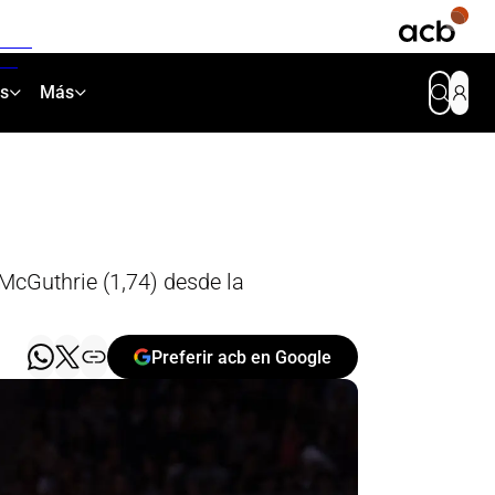
as
Más
 McGuthrie (1,74) desde la
Preferir acb en Google