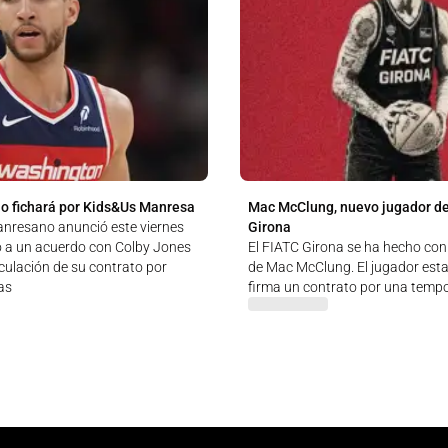
o fichará por Kids&Us Manresa
Mac McClung, nuevo jugador de
anresano anunció este viernes
Girona
o a un acuerdo con Colby Jones
El FIATC Girona se ha hecho con 
culación de su contrato por
de Mac McClung. El jugador est
as
firma un contrato por una temp