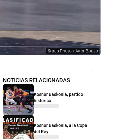
©
acb Photo / Aitor Bouzo
NOTICIAS RELACIONADAS
Kosner Baskonia, partido
histórico
Kosner Baskonia, a la Copa
del Rey