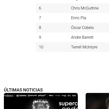
6
Chris McGuthrie
7
Enric Pla
8
Óscar Cobelo
9
Andre Barrett
10
Terrell McIntyre
ÚLTIMAS NOTICIAS