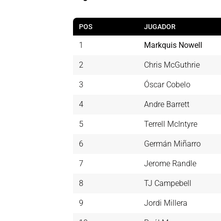
POS
JUGADOR
1
Markquis Nowell
2
Chris McGuthrie
3
Óscar Cobelo
4
Andre Barrett
5
Terrell McIntyre
6
Germán Miñarro
7
Jerome Randle
8
TJ Campebell
9
Jordi Millera