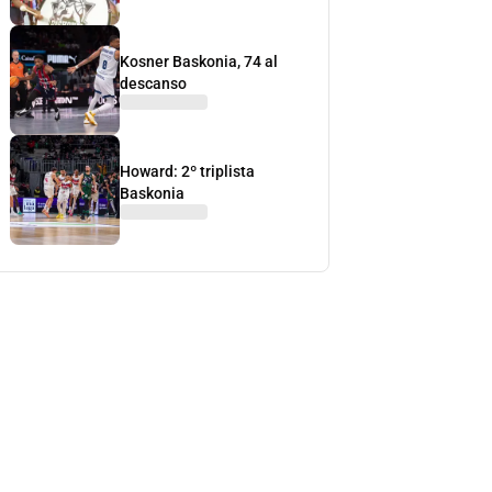
Kosner Baskonia, 74 al
descanso
Howard: 2º triplista
Baskonia