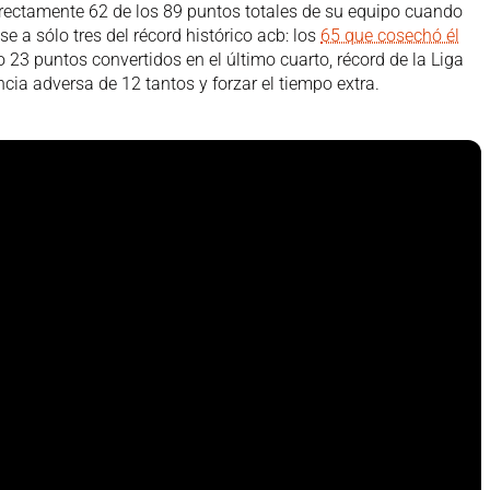
directamente 62 de los 89 puntos totales de su equipo cuando
 a sólo tres del récord histórico acb: los
65 que cosechó él
 23 puntos convertidos en el último cuarto, récord de la Liga
ia adversa de 12 tantos y forzar el tiempo extra.