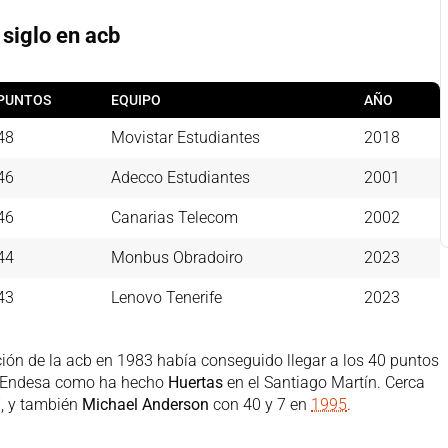
siglo en acb
PUNTOS
EQUIPO
AÑO
48
Movistar Estudiantes
2018
46
Adecco Estudiantes
2001
46
Canarias Telecom
2002
44
Monbus Obradoiro
2023
43
Lenovo Tenerife
2023
ión de la acb en 1983 había conseguido llegar a los 40 puntos
ga Endesa como ha hecho
Huertas
en el Santiago Martín. Cerca
, y también
Michael Anderson
con 40 y 7 en
1995
.