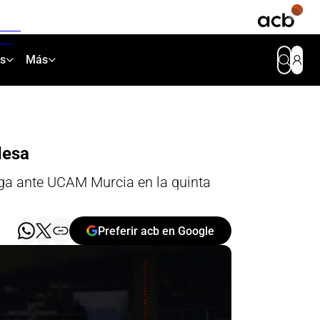
as
Más
desa
roga ante UCAM Murcia en la quinta
Preferir acb en Google