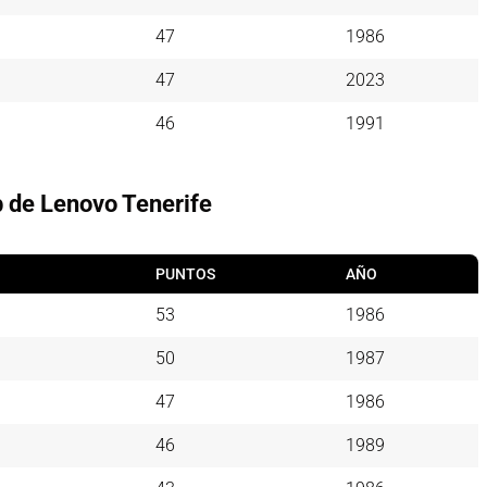
47
1986
47
2023
46
1991
 de Lenovo Tenerife
PUNTOS
AÑO
53
1986
50
1987
47
1986
46
1989