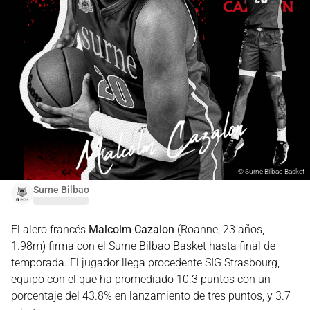
©
Surne Bilbao Basket
Surne Bilbao
El alero francés
Malcolm Cazalon
(Roanne, 23 años,
1.98m) firma con el Surne Bilbao Basket hasta final de
temporada. El jugador llega procedente SIG Strasbourg,
equipo con el que ha promediado 10.3 puntos con un
porcentaje del 43.8% en lanzamiento de tres puntos, y 3.7