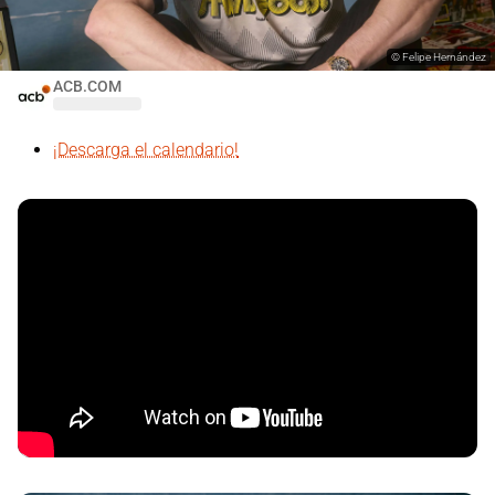
©
Felipe Hernández
ACB.COM
¡Descarga el calendario!