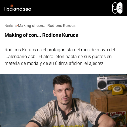
Making of con... Rodions Kurucs
·
Noticias
Making of con... Rodions Kurucs
Rodions Kurucs es el protagonista del mes de mayo del
'Calendario acb'. El alero letón habla de sus gustos en
materia de moda y de su última afición: el ajedrez