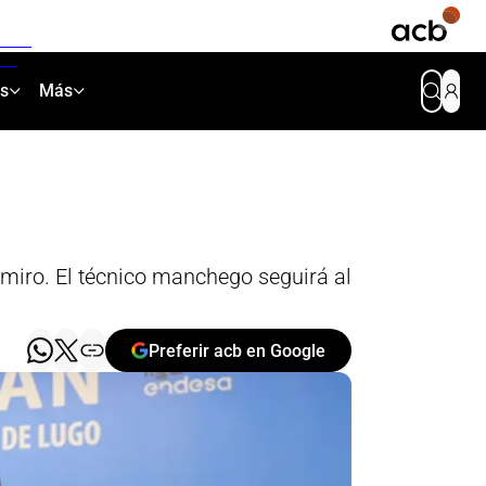
as
Más
simiro. El técnico manchego seguirá al
Preferir acb en Google