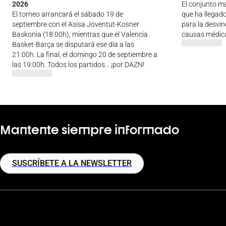
2026
El conjunto m
El torneo arrancará el sábado 19 de
que ha llegad
septiembre con el Asisa Joventut-Kosner
para la desvin
Baskonia (18:00h), mientras que el Valencia
causas médic
Basket-Barça se disputará ese día a las
21:00h. La final, el domingo 20 de septiembre a
las 19:00h. Todos los partidos... ¡por DAZN!
Mantente siempre informado
SUSCRÍBETE A LA NEWSLETTER