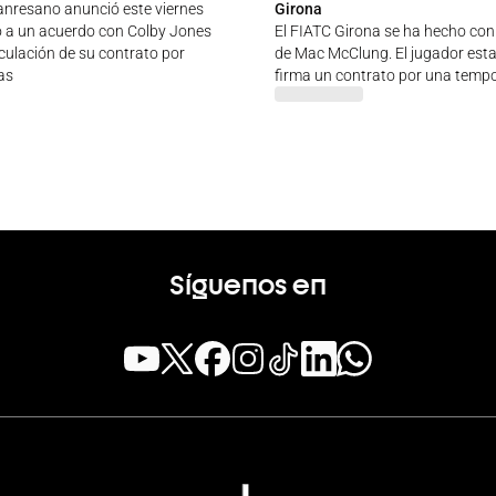
anresano anunció este viernes
Girona
o a un acuerdo con Colby Jones
El FIATC Girona se ha hecho con 
culación de su contrato por
de Mac McClung. El jugador est
as
firma un contrato por una temp
Síguenos en