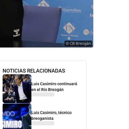
©
CB Breogán
NOTICIAS RELACIONADAS
Luis Casimiro continuará
en el Río Breogán
Luis Casimiro, técnico
breoganista