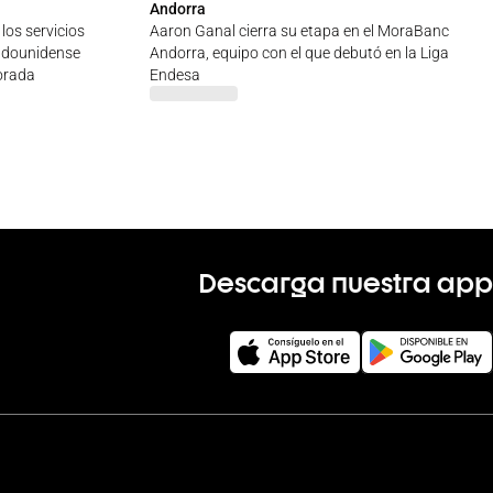
Andorra
los servicios
Aaron Ganal cierra su etapa en el MoraBanc
adounidense
Andorra, equipo con el que debutó en la Liga
orada
Endesa
Descarga nuestra app