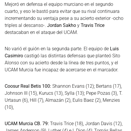
Mejoró en defensa el equipo murciano en el segundo
cuarto, y eso le bastó para evitar que su rival continuara
incrementando su ventaja pese a su acierto exterior -ocho
triples al descanso-.
Jordan Sakho
y
Travis Trice
destacaban en el ataque del UCAM.
No varió el guión en la segunda parte. El equipo de
Luis
Casimiro
castigó las distintas defensas que planteó Sito
Alonso con su acierto desde la línea de tres puntos, y el
UCAM Murcia fue incapaz de acercarse en el marcador.
Coosur Real Betis 100:
Shannon Evans (12); Bertans (17),
Johnson III (15), Kurucs (13), Sylla (13); Pepe Pozas (3), T.
Urtasun (6), Hill (7), Almazán (2), Eulis Baez (2), Menzies
(10),
UCAM Murcia CB. 79:
Travis Trice (18), Jordan Davis (12),
James Anderson (9), Luther (4) e I. Diop (4); Tomás Bellas