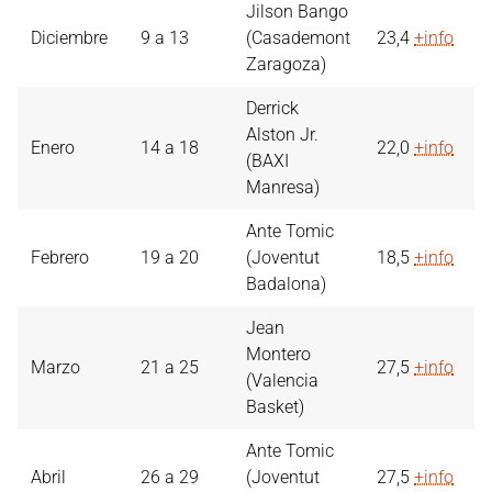
Jilson Bango
Diciembre
9 a 13
(Casademont
23,4
+info
Zaragoza)
Derrick
Alston Jr.
Enero
14 a 18
22,0
+info
(BAXI
Manresa)
Ante Tomic
Febrero
19 a 20
(Joventut
18,5
+info
Badalona)
Jean
Montero
Marzo
21 a 25
27,5
+info
(Valencia
Basket)
Ante Tomic
Abril
26 a 29
(Joventut
27,5
+info