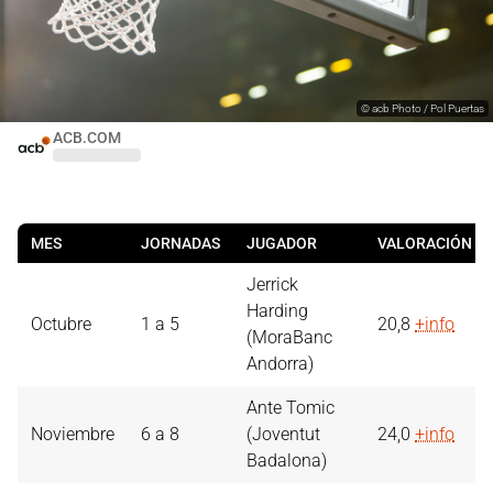
©
acb Photo / Pol Puertas
ACB.COM
MES
JORNADAS
JUGADOR
VALORACIÓN
Jerrick
Harding
Octubre
1 a 5
20,8
+info
(MoraBanc
Andorra)
Ante Tomic
Noviembre
6 a 8
(Joventut
24,0
+info
Badalona)