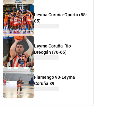
Leyma Coruña-Oporto (88-
85)
Leyma Coruña-Río
Breogán (70-65)
Flamengo 90-Leyma
Coruña 89