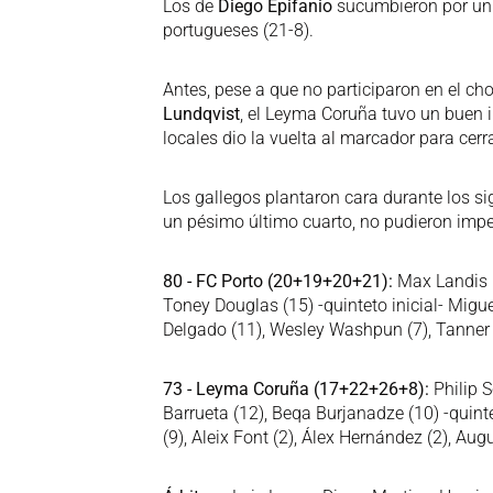
Los de
Diego Epifanio
sucumbieron por un 
portugueses (21-8).
Antes, pese a que no participaron en el c
Lundqvist
, el Leyma Coruña tuvo un buen i
locales dio la vuelta al marcador para cerr
Los gallegos plantaron cara durante los s
un pésimo último cuarto, no pudieron impedi
80 - FC Porto (20+19+20+21):
Max Landis (1
Toney Douglas (15) -quinteto inicial- Migue
Delgado (11), Wesley Washpun (7), Tanner 
73 - Leyma Coruña (17+22+26+8):
Philip S
Barrueta (12), Beqa Burjanadze (10) -quint
(9), Aleix Font (2), Álex Hernández (2), Aug