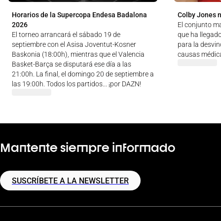
Horarios de la Supercopa Endesa Badalona
Colby Jones n
2026
El conjunto m
El torneo arrancará el sábado 19 de
que ha llegad
septiembre con el Asisa Joventut-Kosner
para la desvin
Baskonia (18:00h), mientras que el Valencia
causas médic
Basket-Barça se disputará ese día a las
21:00h. La final, el domingo 20 de septiembre a
las 19:00h. Todos los partidos... ¡por DAZN!
Mantente siempre informado
SUSCRÍBETE A LA NEWSLETTER