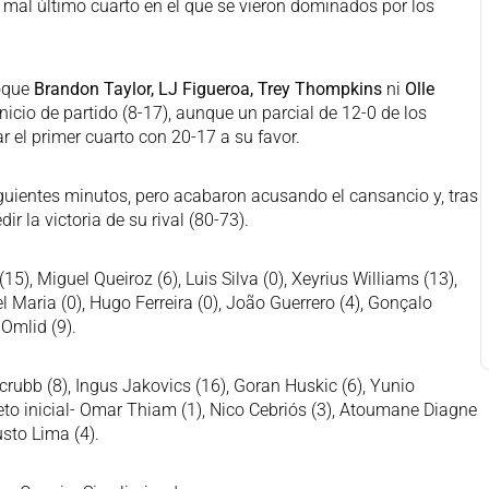
mal último cuarto en el que se vieron dominados por los
hoque
Brandon Taylor, LJ Figueroa, Trey Thompkins
ni
Olle
nicio de partido (8-17), aunque un parcial de 12-0 de los
ar el primer cuarto con 20-17 a su favor.
iguientes minutos, pero acabaron acusando el cansancio y, tras
r la victoria de su rival (80-73).
5), Miguel Queiroz (6), Luis Silva (0), Xeyrius Williams (13),
l Maria (0), Hugo Ferreira (0), João Guerrero (4), Gonçalo
Omlid (9).
crubb (8), Ingus Jakovics (16), Goran Huskic (6), Yunio
eto inicial- Omar Thiam (1), Nico Cebriós (3), Atoumane Diagne
usto Lima (4).