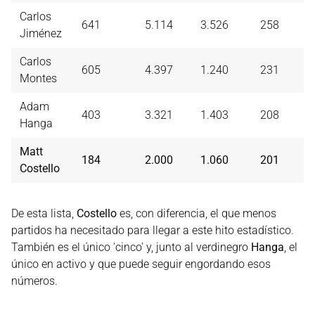
Carlos
641
5.114
3.526
258
Jiménez
Carlos
605
4.397
1.240
231
Montes
Adam
403
3.321
1.403
208
Hanga
Matt
184
2.000
1.060
201
Costello
De esta lista,
Costello
es, con diferencia, el que menos
partidos ha necesitado para llegar a este hito estadístico.
También es el único 'cinco' y, junto al verdinegro
Hanga
, el
único en activo y que puede seguir engordando esos
números.