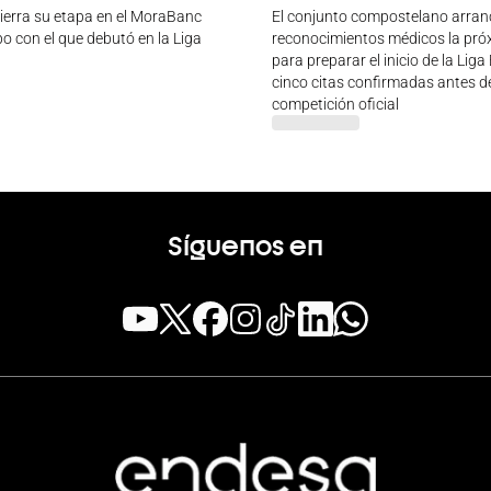
ierra su etapa en el MoraBanc
El conjunto compostelano arran
o con el que debutó en la Liga
reconocimientos médicos la pr
para preparar el inicio de la Lig
cinco citas confirmadas antes de
competición oficial
Síguenos en