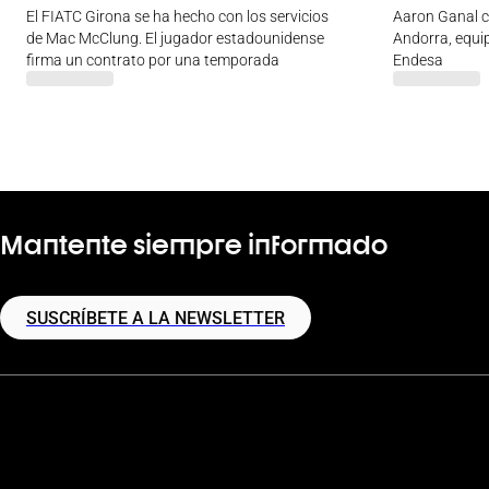
El FIATC Girona se ha hecho con los servicios
Aaron Ganal c
de Mac McClung. El jugador estadounidense
Andorra, equip
firma un contrato por una temporada
Endesa
Mantente siempre informado
SUSCRÍBETE A LA NEWSLETTER