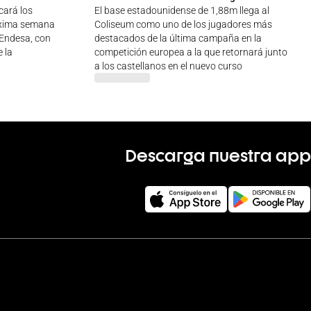
cará los
El base estadounidense de 1,88m llega al
óxima semana
Coliseum como uno de los jugadores más
a Endesa, con
destacados de la última campaña en la
 la
competición europea a la que retornará junto
a los castellanos en el nuevo curso
Descarga nuestra app