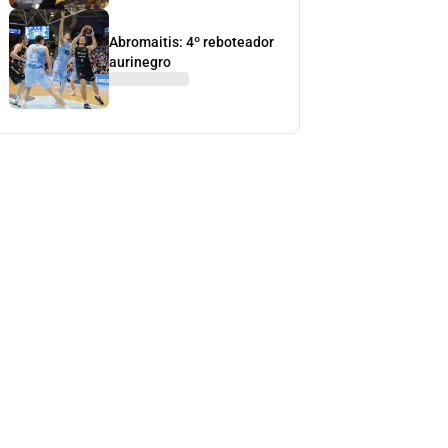
Abromaitis: 4º reboteador
aurinegro