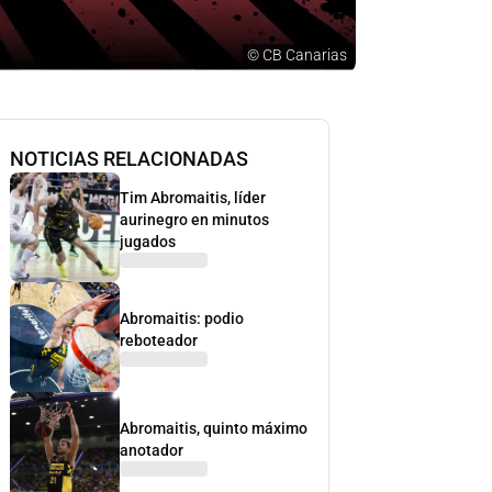
©
CB Canarias
NOTICIAS RELACIONADAS
Tim Abromaitis, líder
aurinegro en minutos
jugados
Abromaitis: podio
reboteador
Abromaitis, quinto máximo
anotador