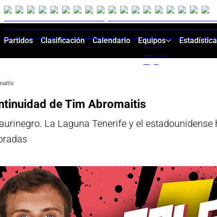
Partidos
Clasificación
Calendario
Equipos
Estadístic
maitis
ontinuidad de Tim Abromaitis
 aurinegro. La Laguna Tenerife y el estadounidens
poradas