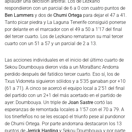
aplaudir una decisión arbitral. Los de Lezkano
respondieron con un parcial de 6 a 0 con cuatro puntos de
Ben Lammers
y dos de
Chumi Ortega
para dejar el 47 a 41.
Tanto picar piedra y La Laguna Tenerife consiguió ponerse
por delante en el marcador con el 49 a 50 a 1’17 del final
del tercer cuarto. Los de Lezkano remataron su mal tercer
cuarto con un 51 a 57 y un parcial de 2 a 13.
Las acciones individuales en el inicio del último cuarto de
Sekou Doumbouya dieron vida a un MoraBanc Andorra
perdido después del fatídico tercer cuarto. Eso sí, los de
Txus Vidorreta siguieron sólidos y a 5’35 ganaban por +10
(61 a 71). A cinco se acercó el equipo local a 2’51 del final
del partido con un 2+1 del más acertado en el partido de
ayer: Doumbouya. Un triple de
Joan Sastre
cortó las
esperanzas de remontada locales a 1’57 con el 70 a 79. A
los tinerfeños no se les escapó el triunfo pese al pundonor
de Chumi Ortega. Por parte andorrana destacaron los 13
puntos de
Jerrick Harding
y Sekou Doumbouya y por parte