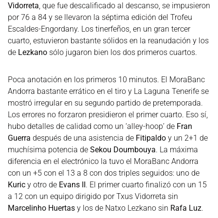
Vidorreta
, que fue descalificado al descanso, se impusieron
por 76 a 84 y se llevaron la séptima edición del Trofeu
Escaldes-Engordany. Los tinerfeños, en un gran tercer
cuarto, estuvieron bastante sólidos en la reanudación y los
de
Lezkano
sólo jugaron bien los dos primeros cuartos.
Poca anotación en los primeros 10 minutos. El MoraBanc
Andorra bastante errático en el tiro y La Laguna Tenerife se
mostró irregular en su segundo partido de pretemporada.
Los errores no forzaron presidieron el primer cuarto. Eso sí,
hubo detalles de calidad como un ‘alley-hoop’ de
Fran
Guerra
después de una asistencia de
Fitipaldo
y un 2+1 de
muchísima potencia de
Sekou Doumbouya
. La máxima
diferencia en el electrónico la tuvo el MoraBanc Andorra
con un +5 con el 13 a 8 con dos triples seguidos: uno de
Kuric
y otro de
Evans II
. El primer cuarto finalizó con un 15
a 12 con un equipo dirigido por Txus Vidorreta sin
Marcelinho Huertas
y los de Natxo Lezkano sin
Rafa Luz
.