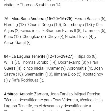
visitante Thomas Scrubb con 14.
76 - MoraBanc Andorra (15+20+16+25):
Ferran Bassas (5),
Harding (13), ‘Chumi’ Ortega (10), Doumbouya (13) y Dos
Anjos (2) -cinco inicial-; Shannon Evans II (8), Lammers (6),
Kuric (12), Chougkaz (3), Okoye (-), Nacho Llovet (4) y
Aaron Ganal (-).
84 - La Laguna Tenerife (12+16+29+27):
Fitipaldo (8),
Willis (7), Thomas Scrubb (14), Doornekamp (8) y Fran
Guerra (4) -cinco inicial-; Kramer (9), Abromaitis (4), Joan
Sastre (10), Shermadini (10), Ilimane Diop (5), Kostadinov
(-) y Rafa Rodríguez (-).
Árbitros:
Antonio Zamora, Joan Fanés y Miquel Remisa.
Técnica descalificante para Txus Vidorreta, técnico de La
Laguna Tenerife, en el descanso y descalificante a