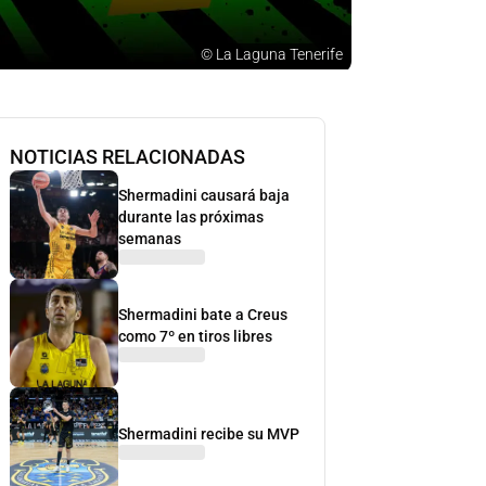
©
La Laguna Tenerife
NOTICIAS RELACIONADAS
Shermadini causará baja
durante las próximas
semanas
Shermadini bate a Creus
como 7º en tiros libres
Shermadini recibe su MVP