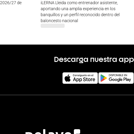
 2026/27 de
iLERNA Lleida como entrenador asistente,
aportando una amplia experiencia en los
banquillos y un perfil reconocido dentro del
baloncesto nacional
Descarga nuestra app