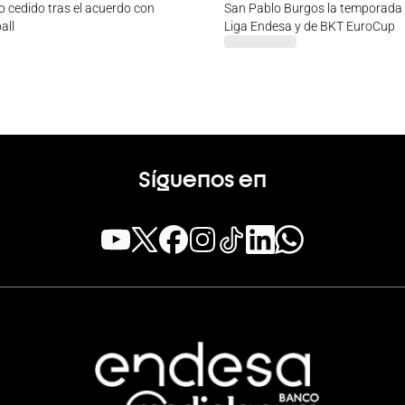
 cedido tras el acuerdo con
San Pablo Burgos la temporada
all
Liga Endesa y de BKT EuroCup
Síguenos en