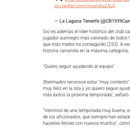
pic.twitter.com/mowoXuZALG
— La Laguna Tenerife (@CB1939Can
Gio es además el líder histórico del club can
jugador aurinegro más valorado de todos l
que más mates ha conseguido (253). A es
historia canarista en la máxima categoría,
“Quiero seguir ayudando al equipo”
Shermadini reconoce estar “muy contento” p
muy feliz en la Isla y yo quiero seguir ayu
más éxitos la próxima temporada”, señaló.
“Venimos de una temporada muy buena, esp
de los aficionados, que siempre han estad
hacerles felices con nuevos triunfos”, conc