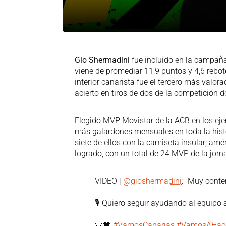
Gio Shermadini
fue incluido en la campaña 
viene de promediar 11,9 puntos y 4,6 rebo
interior canarista fue el tercero más valora
acierto en tiros de dos de la competición 
Elegido MVP Movistar de la ACB en los ejer
más galardones mensuales en toda la histo
siete de ellos con la camiseta insular; a
logrado, con un total de 24 MVP de la jorn
VIDEO |
@gioshermadini
: "Muy conte
🎙️"Quiero seguir ayudando al equipo 
💛🖤
#VamosCanarias
#VamosAHace