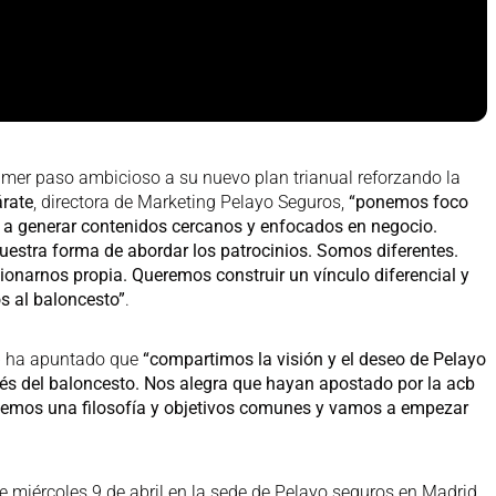
imer paso ambicioso a su nuevo plan trianual reforzando la
rate
, directora de Marketing Pelayo Seguros,
“ponemos foco
o a generar contenidos cercanos y enfocados en negocio.
uestra forma de abordar los patrocinios. Somos diferentes.
ionarnos propia. Queremos construir un vínculo diferencial y
os al baloncesto”
.
cb ha apuntado que
“compartimos la visión y el deseo de Pelayo
avés del baloncesto. Nos alegra que hayan apostado por la acb
tenemos una filosofía y objetivos comunes y vamos a empezar
te miércoles 9 de abril en la sede de Pelayo seguros en Madrid,