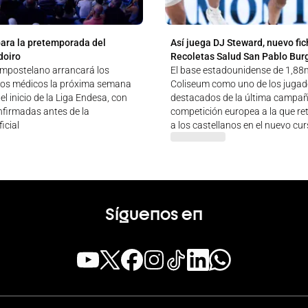
para la pretemporada del
Así juega DJ Steward, nuevo fic
doiro
Recoletas Salud San Pablo Bur
ompostelano arrancará los
El base estadounidense de 1,88m
tos médicos la próxima semana
Coliseum como uno de los juga
el inicio de la Liga Endesa, con
destacados de la última campañ
nfirmadas antes de la
competición europea a la que re
icial
a los castellanos en el nuevo cu
Síguenos en