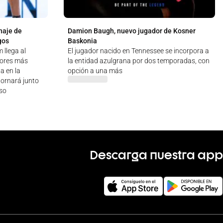
haje de
Damion Baugh, nuevo jugador de Kosner
gos
Baskonia
 llega al
El jugador nacido en Tennessee se incorpora a
dores más
la entidad azulgrana por dos temporadas, con
a en la
opción a una más
tornará junto
rso
Descarga nuestra app