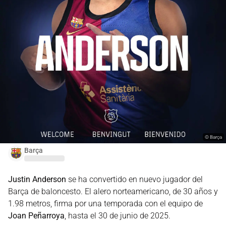
©
Barça
Barça
Justin Anderson
se ha convertido en nuevo jugador del
Barça de baloncesto. El alero norteamericano, de 30 años y
1.98 metros, firma por una temporada con el equipo de
Joan Peñarroya
, hasta el 30 de junio de 2025.