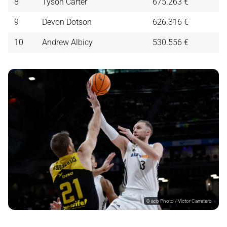
8
Tyson Carter
675.263 €
9
Devon Dotson
626.316 €
10
Andrew Albicy
530.556 €
©
acb Photo / Víctor Carretero