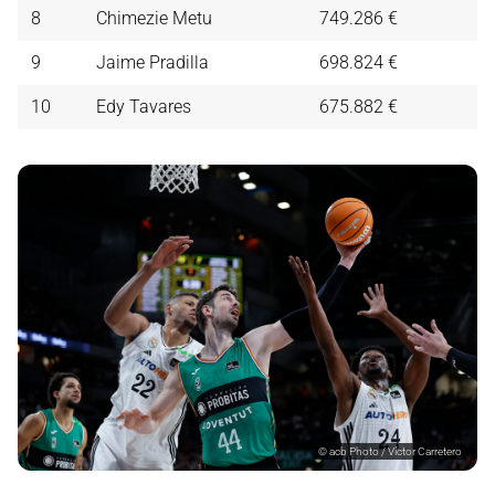
8
Chimezie Metu
749.286 €
9
Jaime Pradilla
698.824 €
10
Edy Tavares
675.882 €
©
acb Photo / Víctor Carretero