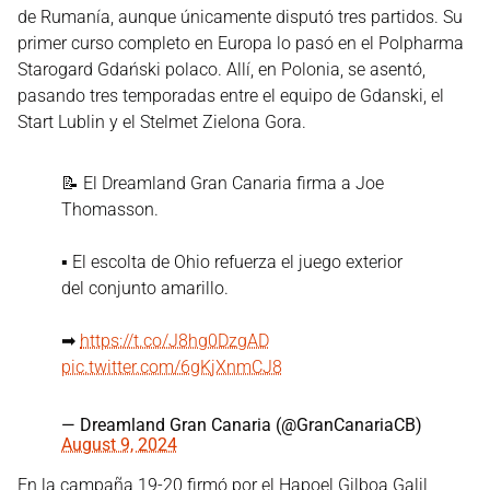
de Rumanía, aunque únicamente disputó tres partidos. Su
primer curso completo en Europa lo pasó en el Polpharma
Starogard Gdański polaco. Allí, en Polonia, se asentó,
pasando tres temporadas entre el equipo de Gdanski, el
Start Lublin y el Stelmet Zielona Gora.
📝 El Dreamland Gran Canaria firma a Joe
Thomasson.
▪ El escolta de Ohio refuerza el juego exterior
del conjunto amarillo.
➡
https://t.co/J8hg0DzgAD
pic.twitter.com/6gKjXnmCJ8
— Dreamland Gran Canaria (@GranCanariaCB)
August 9, 2024
En la campaña 19-20 firmó por el Hapoel Gilboa Galil