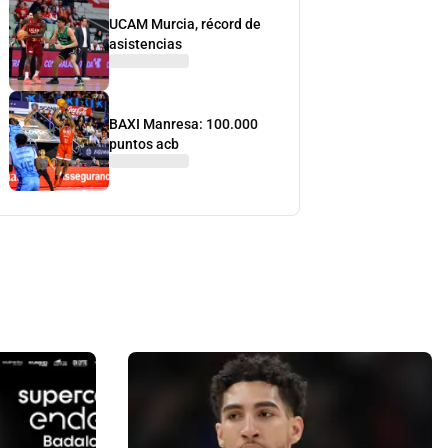
UCAM Murcia, récord de
asistencias
BAXI Manresa: 100.000
puntos acb