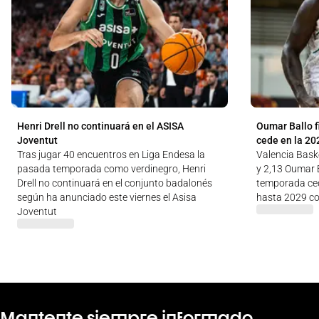
Henri Drell no continuará en el ASISA
Oumar Ballo f
Joventut
cede en la 20
Tras jugar 40 encuentros en Liga Endesa la
Valencia Baske
pasada temporada como verdinegro, Henri
y 2,13 Oumar B
Drell no continuará en el conjunto badalonés
temporada ced
según ha anunciado este viernes el Asisa
hasta 2029 co
Joventut
Mantente siempre informado