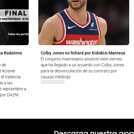
sa Badalona
Colby Jones no fichará por Kids&Us Manresa
El conjunto manresano anunció este viernes
9 de
que ha llegado a un acuerdo con Colby Jones
ut-Kosner
para la desvinculación de su contrato por
 el Valencia
causas médicas
a a las
de septiembre a
 ¡por DAZN!
Descarga nuestra app