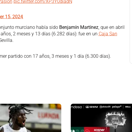
asión
pic.twitter.com/XP3Y0diadN
r 15, 2024
conjunto murciano había sido
Benjamín Martínez
, que en abril
años, 2 meses y 13 días (6.282 días): fue en un
Caja San
evilla.
mer partido con 17 años, 3 meses y 1 día (6.300 días).