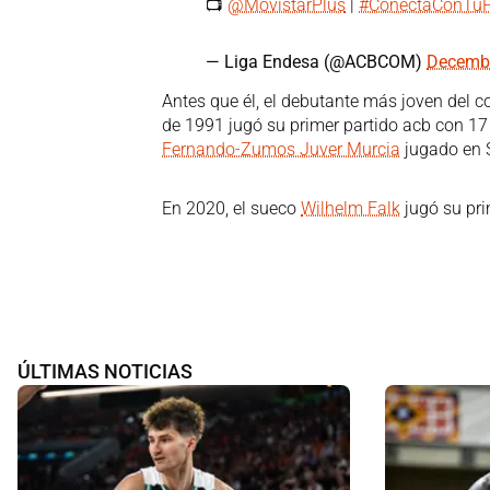
📺
@MovistarPlus
|
#ConectaConTuP
— Liga Endesa (@ACBCOM)
Decembe
Antes que él, el debutante más joven del 
de 1991 jugó su primer partido acb con 17 
Fernando-Zumos Juver Murcia
jugado en S
En 2020, el sueco
Wilhelm Falk
jugó su pri
ÚLTIMAS NOTICIAS