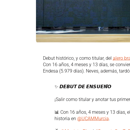
Debut histórico, y como titular, del
alero br
Con 16 años, 4 meses y 13 días, se conviert
Endesa (5.979 días). Neves, además, tard
✨ 𝘿𝙀𝘽𝙐𝙏 𝘿𝙀 𝙀𝙉𝙎𝙐𝙀𝙉̃𝙊
¡Salir como titular y anotar tus prim
📊 Con 16 años, 4 meses y 13 días, el
historia en
@UCAMMurcia
.