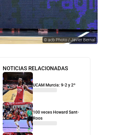
©
acb Photo / Javier Bernal
NOTICIAS RELACIONADAS
UCAM Murcia: 9-2 y 2º
100 veces Howard Sant-
Roos