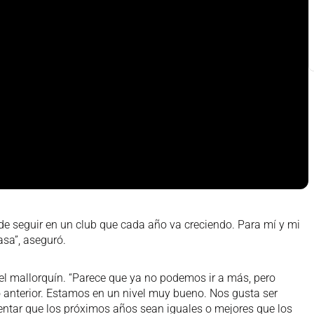
de seguir en un club que cada año va creciendo. Para mí y mi
asa”, aseguró.
l mallorquín. “Parece que ya no podemos ir a más, pero
 anterior. Estamos en un nivel muy bueno. Nos gusta ser
tar que los próximos años sean iguales o mejores que los