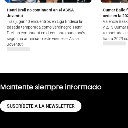
Henri Drell no continuará en el ASISA
Oumar Ballo f
Joventut
cede en la 20
Tras jugar 40 encuentros en Liga Endesa la
Valencia Baske
pasada temporada como verdinegro, Henri
y 2,13 Oumar B
Drell no continuará en el conjunto badalonés
temporada ced
según ha anunciado este viernes el Asisa
hasta 2029 co
Joventut
Mantente siempre informado
SUSCRÍBETE A LA NEWSLETTER