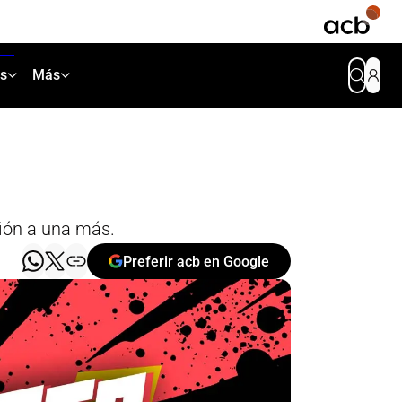
as
Más
ión a una más.
Preferir acb en Google