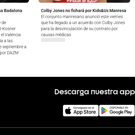
sa Badalona
Colby Jones no fichará por Kids&Us Manresa
El conjunto manresano anunció este viernes
9 de
que ha llegado a un acuerdo con Colby Jones
ut-Kosner
para la desvinculación de su contrato por
 el Valencia
causas médicas
a a las
de septiembre a
 ¡por DAZN!
Descarga nuestra app