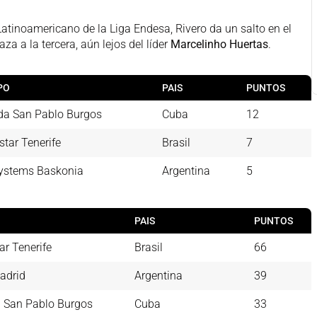
inoamericano de la Liga Endesa, Rivero da un salto en el
a a la tercera, aún lejos del líder
Marcelinho Huertas
.
PO
PAIS
PUNTOS
da San Pablo Burgos
Cuba
12
star Tenerife
Brasil
7
ystems Baskonia
Argentina
5
O
PAIS
PUNTOS
ar Tenerife
Brasil
66
adrid
Argentina
39
 San Pablo Burgos
Cuba
33