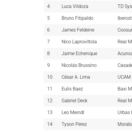
4
Luca Vildoza
TD Sys
5
Bruno Fitipaldo
Iberost
6
James Feldeine
Coosur
7
Nico Laprovittola
Real M
8
Jaime Echenique
Acuns
9
Nicolás Brussino
Casad
10
César A. Lima
UCAM 
11
Eulis Baez
Baxi M
12
Gabriel Deck
Real M
13
Leo Meindl
Urbas 
14
Tyson Pérez
Morab