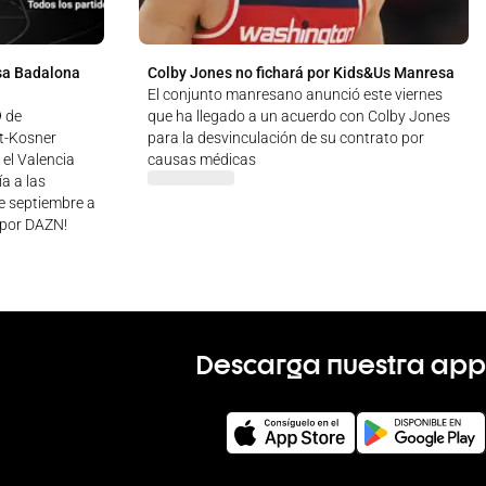
sa Badalona
Colby Jones no fichará por Kids&Us Manresa
El conjunto manresano anunció este viernes
9 de
que ha llegado a un acuerdo con Colby Jones
ut-Kosner
para la desvinculación de su contrato por
 el Valencia
causas médicas
a a las
de septiembre a
 ¡por DAZN!
Descarga nuestra app