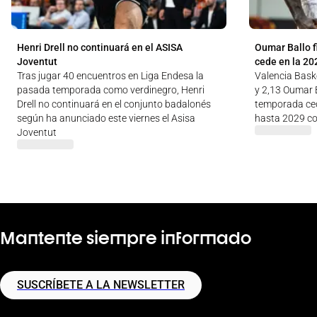
Henri Drell no continuará en el ASISA
Oumar Ballo f
Joventut
cede en la 20
Tras jugar 40 encuentros en Liga Endesa la
Valencia Baske
pasada temporada como verdinegro, Henri
y 2,13 Oumar B
Drell no continuará en el conjunto badalonés
temporada ced
según ha anunciado este viernes el Asisa
hasta 2029 co
Joventut
Mantente siempre informado
SUSCRÍBETE A LA NEWSLETTER