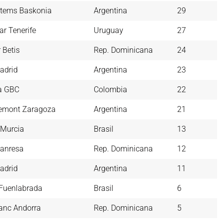
tems Baskonia
Argentina
29
ar Tenerife
Uruguay
27
 Betis
Rep. Dominicana
24
adrid
Argentina
23
a GBC
Colombia
22
emont Zaragoza
Argentina
21
Murcia
Brasil
13
anresa
Rep. Dominicana
12
adrid
Argentina
11
Fuenlabrada
Brasil
6
anc Andorra
Rep. Dominicana
5