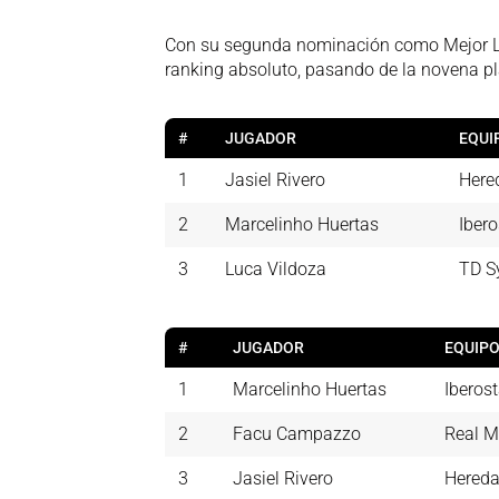
Con su segunda nominación como Mejor Lat
ranking absoluto, pasando de la novena plaz
#
JUGADOR
EQUI
1
Jasiel Rivero
Here
2
Marcelinho Huertas
Ibero
3
Luca Vildoza
TD S
#
JUGADOR
EQUIP
1
Marcelinho Huertas
Iberost
2
Facu Campazzo
Real M
3
Jasiel Rivero
Hereda