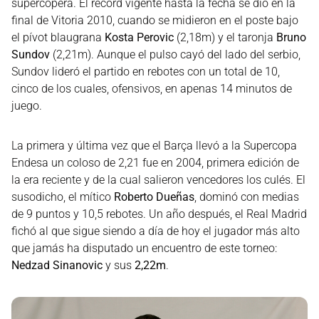
supercopera. El récord vigente hasta la fecha se dio en la
final de Vitoria 2010, cuando se midieron en el poste bajo
el pívot blaugrana
Kosta Perovic
(2,18m) y el taronja
Bruno
Sundov
(2,21m). Aunque el pulso cayó del lado del serbio,
Sundov lideró el partido en rebotes con un total de 10,
cinco de los cuales, ofensivos, en apenas 14 minutos de
juego.
La primera y última vez que el Barça llevó a la Supercopa
Endesa un coloso de 2,21 fue en 2004, primera edición de
la era reciente y de la cual salieron vencedores los culés. El
susodicho, el mítico
Roberto Dueñas
, dominó con medias
de 9 puntos y 10,5 rebotes. Un año después, el Real Madrid
fichó al que sigue siendo a día de hoy el jugador más alto
que jamás ha disputado un encuentro de este torneo:
Nedzad Sinanovic
y sus
2,22m
.