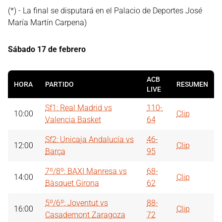
(*) - La final se disputará en el Palacio de Deportes José
María Martín Carpena)
Sábado 17 de febrero
ACB
HORA
PARTIDO
RESUMEN
LIVE
Sf1: Real Madrid vs
110-
10:00
Clip
Valencia Basket
64
Sf2: Unicaja Andalucía vs
46-
12:00
Clip
Barça
95
7º/8º: BAXI Manresa vs
68-
14:00
Clip
Bàsquet Girona
62
5º/6º: Joventut vs
88-
16:00
Clip
Casademont Zaragoza
72