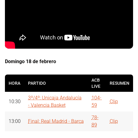
Domingo 18 de febrero
ACB
HORA
PARTIDO
RESUMEN
LIVE
3º/4º: Unicaja Andalucía
104-
10:30
Clip
- Valencia Basket
59
78-
13:00
Final: Real Madrid - Barça
Clip
89