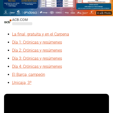
©
acb Photo
ACB.COM
La final, gratuita y en el Carpena
Día 1: Crónicas y resúmenes
Día 2: Crónicas y resúmenes
Día 3: Crónicas y resúmenes
Día 4: Crónicas y resúmenes
El Barça, campeón
Unicaja, 3º