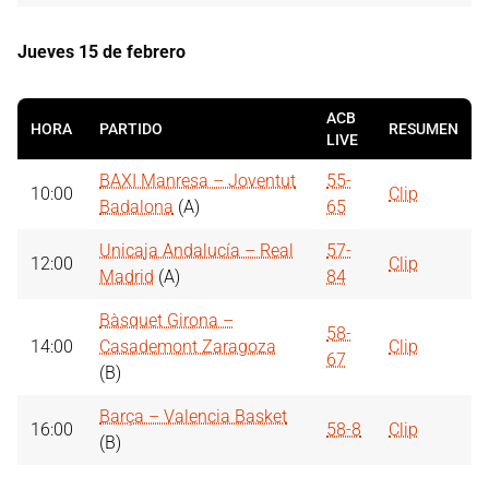
Jueves 15 de febrero
ACB
HORA
PARTIDO
RESUMEN
LIVE
BAXI Manresa – Joventut
55-
10:00
Clip
Badalona
(A)
65
Unicaja Andalucía – Real
57-
12:00
Clip
Madrid
(A)
84
Bàsquet Girona –
58-
14:00
Casademont Zaragoza
Clip
67
(B)
Barça – Valencia Basket
16:00
58-8
Clip
(B)