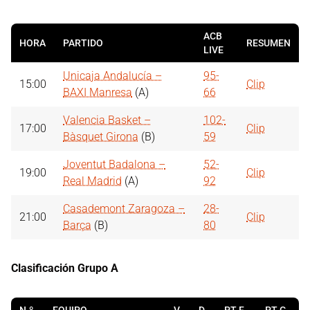
ACB
HORA
PARTIDO
RESUMEN
LIVE
Unicaja Andalucía –
95-
15:00
Clip
BAXI Manresa
(A)
66
Valencia Basket –
102-
17:00
Clip
Bàsquet Girona
(B)
59
Joventut Badalona –
52-
19:00
Clip
Real Madrid
(A)
92
Casademont Zaragoza –
28-
21:00
Clip
Barça
(B)
80
Clasificación Grupo A