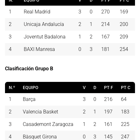
N.º
EQUIPO
V
D
PT F
PT C
1
Real Madrid
3
0
270
169
2
Unicaja Andalucía
2
1
214
200
3
Joventut Badalona
1
2
167
209
4
BAXI Manresa
0
3
181
254
Clasificación Grupo B
N.º
EQUIPO
V
D
PT F
PT C
1
Barça
3
0
216
64
2
Valencia Basket
2
1
197
183
3
Casademont Zaragoza
1
2
161
225
4
Bàsquet Girona
0
3
145
247