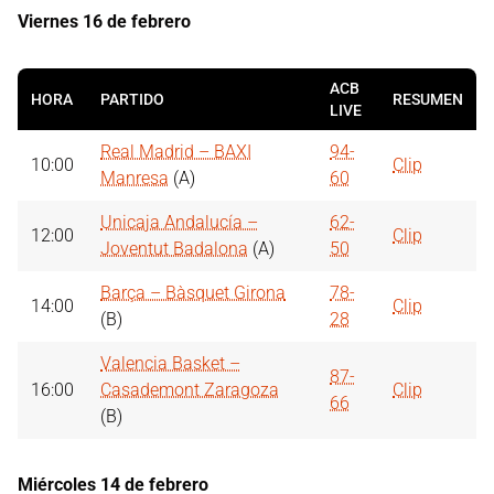
Viernes 16 de febrero
ACB
HORA
PARTIDO
RESUMEN
LIVE
Real Madrid – BAXI
94-
10:00
Clip
Manresa
(A)
60
Unicaja Andalucía –
62-
12:00
Clip
Joventut Badalona
(A)
50
Barça – Bàsquet Girona
78-
14:00
Clip
(B)
28
Valencia Basket –
87-
16:00
Casademont Zaragoza
Clip
66
(B)
Miércoles 14 de febrero