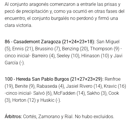
Al conjunto aragonés comenzaron a entrarle las prisas y
pecó de precipitación y, como ya ocurrió en otras fases del
encuentro, el conjunto burgalés no perdonó y firmó una
clara victoria.
86 - Casademont Zaragoza (21+24+23+18):
San Miguel
(5), Ennis (21), Brussino (7), Benzing (20), Thompson (9) -
cinco inicial- Barreiro (4), Seeley (10), Hlinason (10) y Javi
García (-).
100 - Hereda San Pablo Burgos (21+27+23+29):
Renfroe
(19), Benite (9), Rabaseda (4), Jasiel Rivero (14), Kravic (16)
-cinco inicial- Salvó (6), McFadden (14), Sakho (3), Cook
(3), Horton (12) y Huskic (-).
Árbitros:
Cortés, Zamorano y Rial. No hubo excluidos.