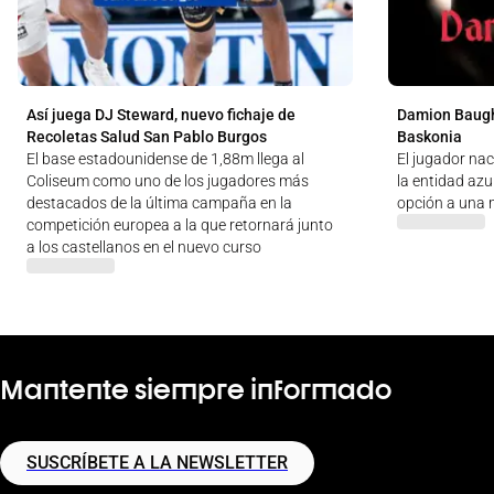
Así juega DJ Steward, nuevo fichaje de
Damion Baugh
Recoletas Salud San Pablo Burgos
Baskonia
El base estadounidense de 1,88m llega al
El jugador na
Coliseum como uno de los jugadores más
la entidad az
destacados de la última campaña en la
opción a una
competición europea a la que retornará junto
a los castellanos en el nuevo curso
Mantente siempre informado
SUSCRÍBETE A LA NEWSLETTER