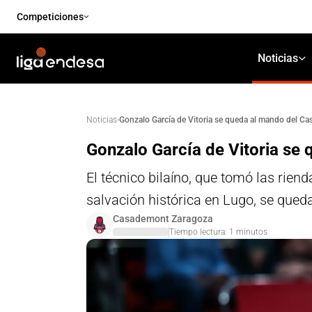
Competiciones
Noticias
·
Gonzalo García de Vitoria se queda al mando del C
Noticias
Gonzalo García de Vitoria s
El técnico bilaíno, que tomó las rie
salvación histórica en Lugo, se que
Casademont Zaragoza
Tiempo lectura:
1
minutos