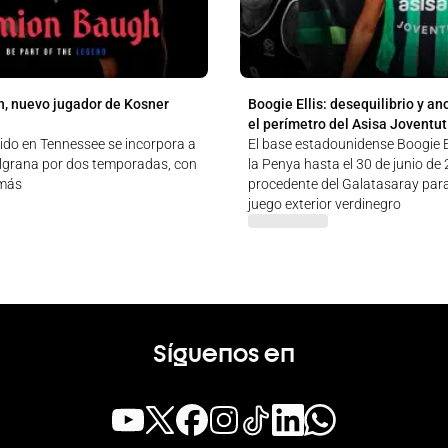
, nuevo jugador de Kosner
Boogie Ellis: desequilibrio y an
el perímetro del Asisa Joventut
cido en Tennessee se incorpora a
El base estadounidense Boogie El
ulgrana por dos temporadas, con
la Penya hasta el 30 de junio de
 más
procedente del Galatasaray para
juego exterior verdinegro
Síguenos en