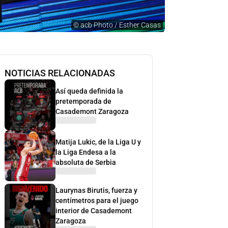
©
acb Photo / Esther Casas
NOTICIAS RELACIONADAS
Así queda definida la
pretemporada de
Casademont Zaragoza
Matija Lukic, de la Liga U y
la Liga Endesa a la
absoluta de Serbia
Laurynas Birutis, fuerza y
centímetros para el juego
interior de Casademont
Zaragoza