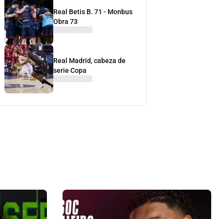
Real Betis B. 71 - Monbus
Obra 73
Real Madrid, cabeza de
serie Copa