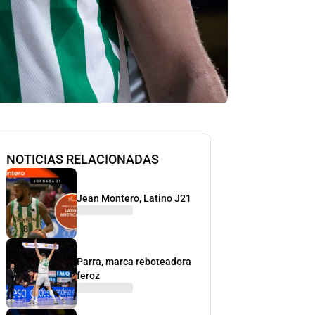
NOTICIAS RELACIONADAS
Jean Montero, Latino J21
Parra, marca reboteadora
feroz