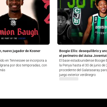
, nuevo jugador de Kosner
Boogie Ellis: desequilibrio y an
el perímetro del Asisa Joventut
cido en Tennessee se incorpora a
El base estadounidense Boogie El
ulgrana por dos temporadas, con
la Penya hasta el 30 de junio de
 más
procedente del Galatasaray para
juego exterior verdinegro