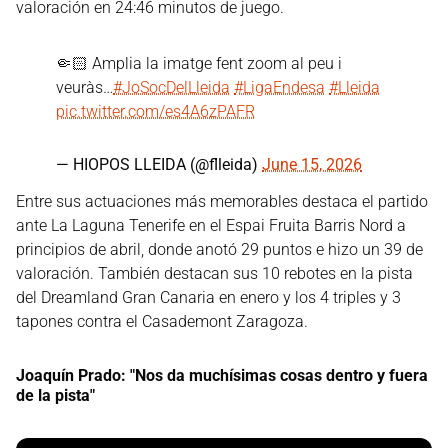
valoración en 24:46 minutos de juego.
🤏🏻 Amplia la imatge fent zoom al peu i
veuràs…
#JoSocDelLleida
#LigaEndesa
#Lleida
pic.twitter.com/es4A6zPAFR
— HIOPOS LLEIDA (@flleida)
June 15, 2026
Entre sus actuaciones más memorables destaca el partido
ante La Laguna Tenerife en el Espai Fruita Barris Nord a
principios de abril, donde anotó 29 puntos e hizo un 39 de
valoración. También destacan sus 10 rebotes en la pista
del Dreamland Gran Canaria en enero y los 4 triples y 3
tapones contra el Casademont Zaragoza.
Joaquín Prado: "Nos da muchísimas cosas dentro y fuera
de la pista"