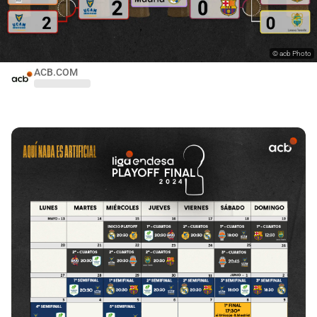
©
acb Photo
ACB.COM