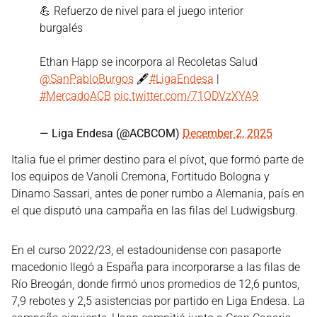
💪 Refuerzo de nivel para el juego interior
burgalés
Ethan Happ se incorpora al Recoletas Salud
@SanPabloBurgos
🖋️
#LigaEndesa
|
#MercadoACB
pic.twitter.com/71QDVzXYA9
— Liga Endesa (@ACBCOM)
December 2, 2025
Italia fue el primer destino para el pívot, que formó parte de
los equipos de Vanoli Cremona, Fortitudo Bologna y
Dinamo Sassari, antes de poner rumbo a Alemania, país en
el que disputó una campaña en las filas del Ludwigsburg.
En el curso 2022/23, el estadounidense con pasaporte
macedonio llegó a España para incorporarse a las filas de
Río Breogán, donde firmó unos promedios de 12,6 puntos,
7,9 rebotes y 2,5 asistencias por partido en Liga Endesa. La