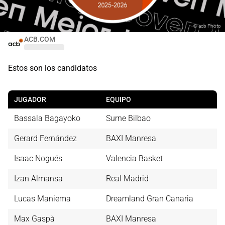
©
acb Photo
ACB.COM
Estos son los candidatos
JUGADOR
EQUIPO
Bassala Bagayoko
Surne Bilbao
Gerard Fernández
BAXI Manresa
Isaac Nogués
Valencia Basket
Izan Almansa
Real Madrid
Lucas Maniema
Dreamland Gran Canaria
Max Gaspà
BAXI Manresa