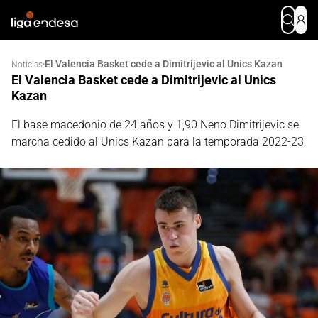
El Valencia Basket cede a Dimitrijevic al Unics Kazan
·
Noticias
El Valencia Basket cede a Dimitrijevic al Unics
Kazan
El base macedonio de 24 años y 1,90 Neno Dimitrijevic se
marcha cedido al Unics Kazan para la temporada 2022-23