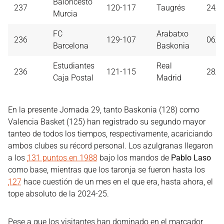
Baloncesto
237
120-117
Taugrés
24/0
Murcia
FC
Arabatxo
236
129-107
06/0
Barcelona
Baskonia
Estudiantes
Real
236
121-115
28/0
Caja Postal
Madrid
En la presente Jornada 29, tanto Baskonia (128) como
Valencia Basket (125) han registrado su segundo mayor
tanteo de todos los tiempos, respectivamente, acariciando
ambos clubes su récord personal. Los azulgranas llegaron
a los
131 puntos en 1988
bajo los mandos de
Pablo Laso
como base, mientras que los taronja se fueron hasta los
127
hace cuestión de un mes en el que era, hasta ahora, el
tope absoluto de la 2024-25.
Pese a que los visitantes han dominado en el marcador