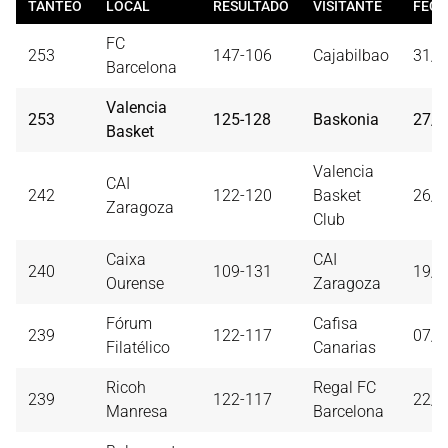
TANTEO
LOCAL
RESULTADO
VISITANTE
FEC
FC
253
147-106
Cajabilbao
31/0
Barcelona
Valencia
253
125-128
Baskonia
27/0
Basket
Valencia
CAI
242
122-120
Basket
26/0
Zaragoza
Club
Caixa
CAI
240
109-131
19/0
Ourense
Zaragoza
Fórum
Cafisa
239
122-117
07/0
Filatélico
Canarias
Ricoh
Regal FC
239
122-117
22/0
Manresa
Barcelona