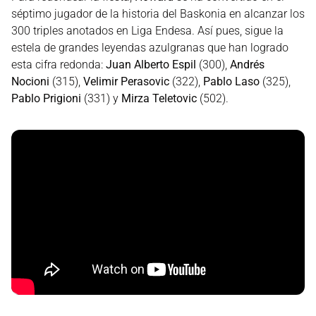
séptimo jugador de la historia del Baskonia en alcanzar los
300 triples anotados en Liga Endesa. Así pues, sigue la
estela de grandes leyendas azulgranas que han logrado
esta cifra redonda:
Juan Alberto Espil
(300),
Andrés
Nocioni
(315),
Velimir Perasovic
(322),
Pablo Laso
(325),
Pablo Prigioni
(331) y
Mirza Teletovic
(502).