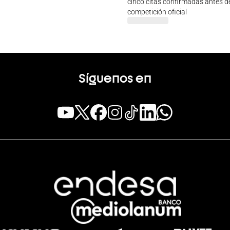
cinco citas confirmadas antes de
competición oficial
Síguenos en