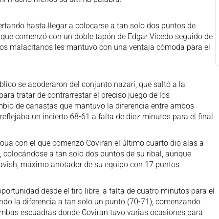
rtando hasta llegar a colocarse a tan solo dos puntos de
ín que comenzó con un doble tapón de Edgar Vicedo seguido de
e los malacitanos les mantuvo con una ventaja cómoda para el
blico se apoderaron del conjunto nazarí, que saltó a la
a tratar de contrarrestar el preciso juego de los
mbio de canastas que mantuvo la diferencia entre ambos
flejaba un incierto 68-61 a falta de diez minutos para el final.
e Noua con el que comenzó Coviran el último cuarto dio alas a
, colocándose a tan solo dos puntos de su ribal, aunque
ravish, máximo anotador de su equipo con 17 puntos.
rtunidad desde el tiro libre, a falta de cuatro minutos para el
ejando la diferencia a tan solo un punto (70-71), comenzando
ambas escuadras donde Coviran tuvo varias ocasiones para