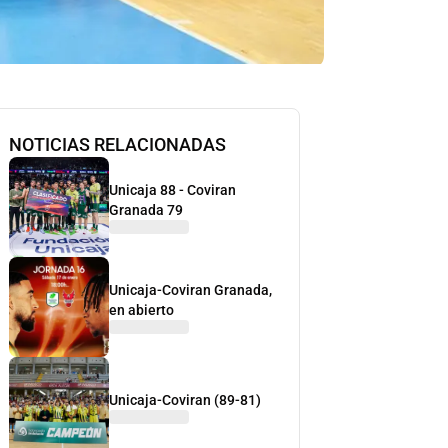
NOTICIAS RELACIONADAS
Unicaja 88 - Coviran
Granada 79
Unicaja-Coviran Granada,
en abierto
Unicaja-Coviran (89-81)