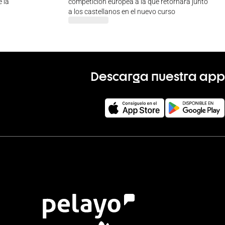
 la
competición europea a la que retornará junto
a los castellanos en el nuevo curso
Descarga nuestra app