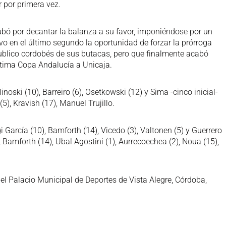
 por primera vez.
abó por decantar la balanza a su favor, imponiéndose por un
vo en el último segundo la oportunidad de forzar la prórroga
 publico cordobés de sus butacas, pero que finalmente acabó
ptima Copa Andalucía a Unicaja.
linoski (10), Barreiro (6), Osetkowski (12) y Sima -cinco inicial-
 (5), Kravish (17), Manuel Trujillo.
i García (10), Bamforth (14), Vicedo (3), Valtonen (5) y Guerrero
3), Bamforth (14), Ubal Agostini (1), Aurrecoechea (2), Noua (15),
 el Palacio Municipal de Deportes de Vista Alegre, Córdoba,