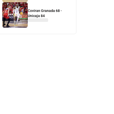
Coviran Granada 68 -
Unicaja 84