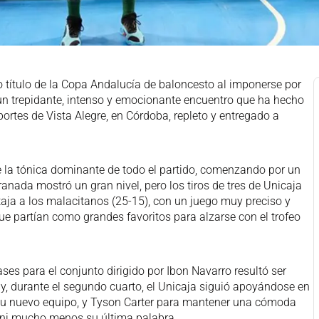
 título de la Copa Andalucía de baloncesto al imponerse por
un trepidante, intenso y emocionante encuentro que ha hecho
portes de Vista Alegre, en Córdoba, repleto y entregado a
ue la tónica dominante de todo el partido, comenzando por un
anada mostró un gran nivel, pero los tiros de tres de Unicaja
taja a los malacitanos (25-15), con un juego muy preciso y
ue partían como grandes favoritos para alzarse con el trofeo
es para el conjunto dirigido por Ibon Navarro resultó ser
o y, durante el segundo cuarto, el Unicaja siguió apoyándose en
on su nuevo equipo, y Tyson Carter para mantener una cómoda
o ni mucho menos su última palabra.