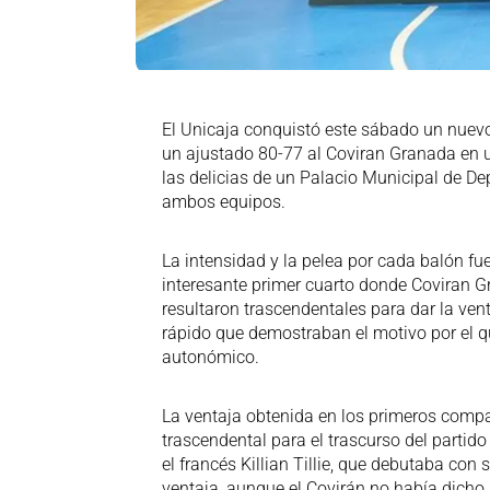
El Unicaja conquistó este sábado un nuevo
un ajustado 80-77 al Coviran Granada en 
las delicias de un Palacio Municipal de De
ambos equipos.
La intensidad y la pelea por cada balón f
interesante primer cuarto donde Coviran Gr
resultaron trascendentales para dar la ven
rápido que demostraban el motivo por el q
autonómico.
La ventaja obtenida en los primeros compas
trascendental para el trascurso del partid
el francés Killian Tillie, que debutaba c
ventaja, aunque el Covirán no había dich