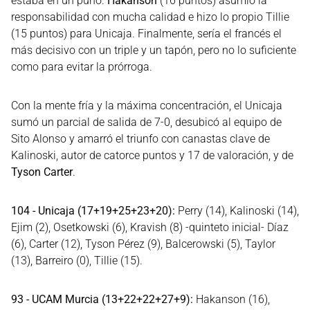
estaba en un puño.
Hakanson
(16 puntos) asumió la
responsabilidad con mucha calidad e hizo lo propio Tillie
(15 puntos) para Unicaja. Finalmente, sería el francés el
más decisivo con un triple y un tapón, pero no lo suficiente
como para evitar la prórroga.
Con la mente fría y la máxima concentración, el Unicaja
sumó un parcial de salida de 7-0, desubicó al equipo de
Sito Alonso y amarró el triunfo con canastas clave de
Kalinoski, autor de catorce puntos y 17 de valoración, y de
Tyson Carter
.
104 - Unicaja (17+19+25+23+20):
Perry (14), Kalinoski (14),
Ejim (2), Osetkowski (6), Kravish (8) -quinteto inicial- Díaz
(6), Carter (12), Tyson Pérez (9), Balcerowski (5), Taylor
(13), Barreiro (0), Tillie (15).
93 - UCAM Murcia (13+22+22+27+9):
Hakanson (16),