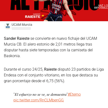
UCAM Murcia
Sander Raieste
se convierte en nuevo fichaje del UCAM
Murcia CB. El alero estonio de 2,01 metros llega tras
disputar hasta siete temporadas con la camiseta del
Baskonia.
Durante el curso 24/25,
Raieste
disputó 23 partidos de Liga
Endesa con el conjunto vitoriano, en los que destaca su
gran porcentaje desde el 6,75 (56%).
“𝐸𝑙 𝑒𝑠𝑓𝑢𝑒𝑟𝑧𝑜 𝑛𝑜 𝑠𝑒 𝑣𝑒, 𝑠𝑒 𝑑𝑒𝑚𝑢𝑒𝑠𝑡𝑟𝑎”
#Eterno
pic.twitter.com/RnCLMbenGG