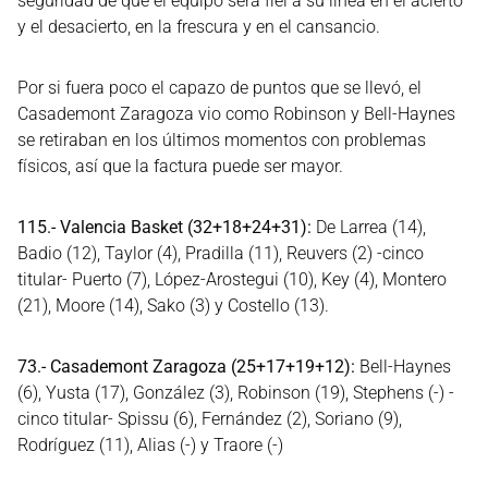
seguridad de que el equipo será fiel a su línea en el acierto
y el desacierto, en la frescura y en el cansancio.
Por si fuera poco el capazo de puntos que se llevó, el
Casademont Zaragoza vio como Robinson y Bell-Haynes
se retiraban en los últimos momentos con problemas
físicos, así que la factura puede ser mayor.
115.- Valencia Basket (32+18+24+31):
De Larrea (14),
Badio (12), Taylor (4), Pradilla (11), Reuvers (2) -cinco
titular- Puerto (7), López-Arostegui (10), Key (4), Montero
(21), Moore (14), Sako (3) y Costello (13).
73.- Casademont Zaragoza (25+17+19+12):
Bell-Haynes
(6), Yusta (17), González (3), Robinson (19), Stephens (-) -
cinco titular- Spissu (6), Fernández (2), Soriano (9),
Rodríguez (11), Alias (-) y Traore (-)