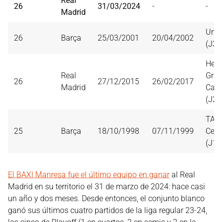
Real
26
31/03/2024
-
-
Madrid
Unic
26
Barça
25/03/2001
20/04/2002
(J30
Herb
Real
Gra
26
27/12/2015
26/02/2017
Madrid
Cana
(J22
TAU
25
Barça
18/10/1998
07/11/1999
Cer
(J11
El BAXI Manresa fue el último equipo en ganar
al Real
Madrid en su territorio el 31 de marzo de 2024: hace casi
un año y dos meses. Desde entonces, el conjunto blanco
ganó sus últimos cuatro partidos de la liga regular 23-24,