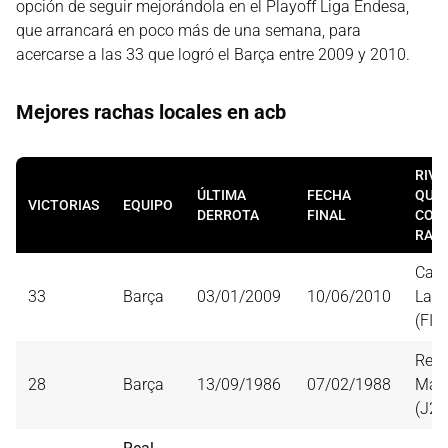
opción de seguir mejorándola en el Playoff Liga Endesa,
que arrancará en poco más de una semana, para
acercarse a las 33 que logró el Barça entre 2009 y 2010.
Mejores rachas locales en acb
RIVA
ÚLTIMA
FECHA
QUE
VICTORIAS
EQUIPO
DERROTA
FINAL
CORT
RAC
Caja
33
Barça
03/01/2009
10/06/2010
Labo
(FIN
Real
28
Barça
13/09/1986
07/02/1988
Mad
(J20