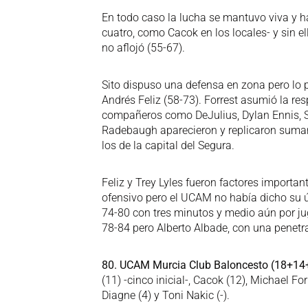
En todo caso la lucha se mantuvo viva y h
cuatro, como Cacok en los locales- y sin el
no aflojó (55-67).
Sito dispuso una defensa en zona pero lo p
Andrés Feliz (58-73). Forrest asumió la res
compañeros como DeJulius, Dylan Ennis, S
Radebaugh aparecieron y replicaron sumand
los de la capital del Segura.
Feliz y Trey Lyles fueron factores importan
ofensivo pero el UCAM no había dicho su úl
74-80 con tres minutos y medio aún por jug
78-84 pero Alberto Albade, con una penetrac
80. UCAM Murcia Club Baloncesto (18+14
(11) -cinco inicial-, Cacok (12), Michael Fo
Diagne (4) y Toni Nakic (-).