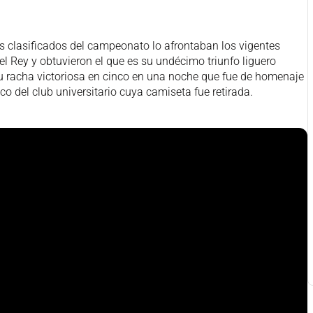
s clasificados del campeonato lo afrontaban los vigentes
l Rey y obtuvieron el que es su undécimo triunfo liguero
u racha victoriosa en cinco en una noche que fue de homenaje
co del club universitario cuya camiseta fue retirada.