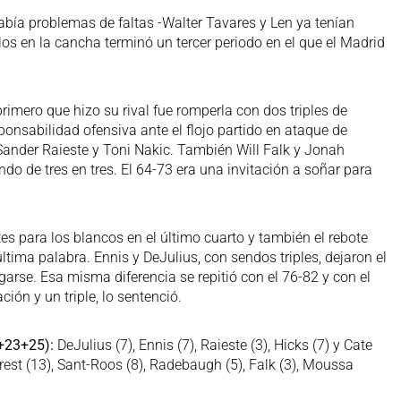
abía problemas de faltas -Walter Tavares y Len ya tenían
los en la cancha terminó un tercer periodo en el que el Madrid
rimero que hizo su rival fue romperla con dos triples de
ponsabilidad ofensiva ante el flojo partido en ataque de
ander Raieste y Toni Nakic. También Will Falk y Jonah
o de tres en tres. El 64-73 era una invitación a soñar para
tes para los blancos en el último cuarto y también el rebote
tima palabra. Ennis y DeJulius, con sendos triples, dejaron el
arse. Esa misma diferencia se repitió con el 76-82 y con el
ión y un triple, lo sentenció.
+23+25):
DeJulius (7), Ennis (7), Raieste (3), Hicks (7) y Cate
rrest (13), Sant-Roos (8), Radebaugh (5), Falk (3), Moussa