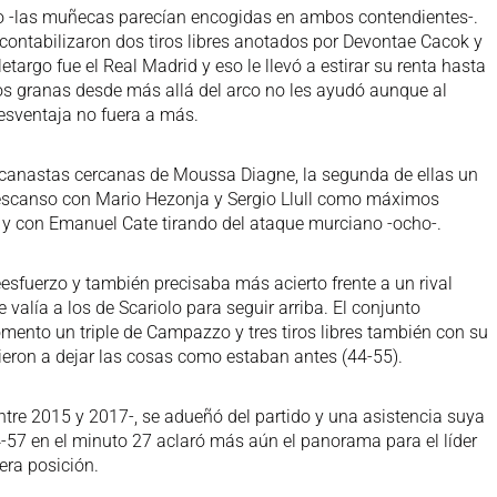
o -las muñecas parecían encogidas en ambos contendientes-.
contabilizaron dos tiros libres anotados por Devontae Cacok y
etargo fue el Real Madrid y eso le llevó a estirar su renta hasta
 los granas desde más allá del arco no les ayudó aunque al
esventaja no fuera a más.
 canastas cercanas de Moussa Diagne, la segunda de ellas un
 descanso con Mario Hezonja y Sergio Llull como máximos
 y con Emanuel Cate tirando del ataque murciano -ocho-.
sfuerzo y también precisaba más acierto frente a un rival
 valía a los de Scariolo para seguir arriba. El conjunto
momento un triple de Campazzo y tres tiros libres también con su
lvieron a dejar las cosas como estaban antes (44-55).
ntre 2015 y 2017-, se adueñó del partido y una asistencia suya
4-57 en el minuto 27 aclaró más aún el panorama para el líder
mera posición.