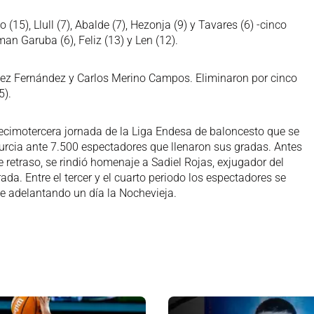
15), Llull (7), Abalde (7), Hezonja (9) y Tavares (6) -cinco
sman Garuba (6), Feliz (13) y Len (12).
ínez Fernández y Carlos Merino Campos. Eliminaron por cinco
5).
decimotercera jornada de la Liga Endesa de baloncesto que se
Murcia ante 7.500 espectadores que llenaron sus gradas. Antes
e retraso, se rindió homenaje a Sadiel Rojas, exjugador del
da. Entre el tercer y el cuarto periodo los espectadores se
te adelantando un día la Nochevieja.