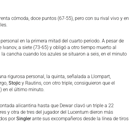
 renta cómoda, doce puntos (67-55), pero con su rival vivo y en
les.
ersonal en la primera mitad del cuarto periodo. A pesar de
 Ivanov, a siete (73-65) y obligó a otro tiempo muerto al
a la cancha cuando los azules se situaron a seis, en el minuto
y una rigurosa personal, la quinta, señalada a Llompart,
argo,
Stojic
y Rautins, con otro triple, consiguieron que el
 en el último minuto.
montada alicantina hasta que Dewar clavó un triple a 22
ibres y otra de tres del jugador del Lucentum dieron más
ados por
Singler
ante sus excompañeros desde la línea de tiros