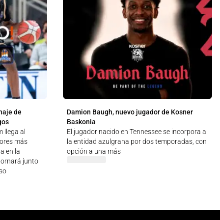
haje de
Damion Baugh, nuevo jugador de Kosner
gos
Baskonia
 llega al
El jugador nacido en Tennessee se incorpora a
dores más
la entidad azulgrana por dos temporadas, con
a en la
opción a una más
tornará junto
rso