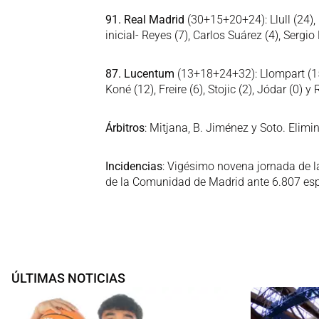
91. Real Madrid
(30+15+20+24): Llull (24), P
inicial- Reyes (7), Carlos Suárez (4), Sergio 
87. Lucentum
(13+18+24+32): Llompart (15), 
Koné (12), Freire (6), Stojic (2), Jódar (0) y 
Árbitros
: Mitjana, B. Jiménez y Soto. Elimi
Incidencias
: Vigésimo novena jornada de l
de la Comunidad de Madrid ante 6.807 es
ÚLTIMAS NOTICIAS