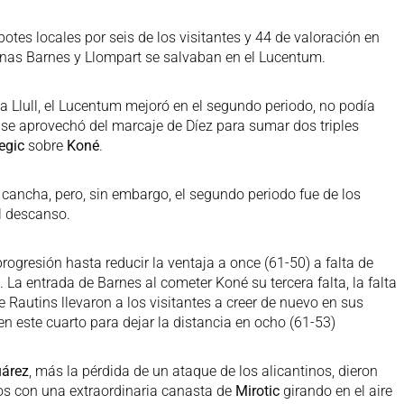
botes locales por seis de los visitantes y 44 de valoración en
penas Barnes y Llompart se salvaban en el Lucentum.
 a Llull, el Lucentum mejoró en el segundo periodo, no podía
se aprovechó del marcaje de Díez para sumar dos triples
egic
sobre
Koné
.
a cancha, pero, sin embargo, el segundo periodo fue de los
al descanso.
rogresión hasta reducir la ventaja a once (61-50) a falta de
o. La entrada de Barnes al cometer Koné su tercera falta, la falta
de Rautins llevaron a los visitantes a creer de nuevo en sus
 en este cuarto para dejar la distancia en ocho (61-53)
árez
, más la pérdida de un ataque de los alicantinos, dieron
llos con una extraordinaria canasta de
Mirotic
girando en el aire