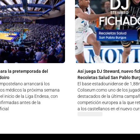
para la pretemporada del
Así juega DJ Steward, nuevo fic
doiro
Recoletas Salud San Pablo Bur
ompostelano arrancará los
El base estadounidense de 1,88m
tos médicos la próxima semana
Coliseum como uno de los juga
el inicio de la Liga Endesa, con
destacados de la última campañ
nfirmadas antes de la
competición europea a la que re
icial
a los castellanos en el nuevo cu