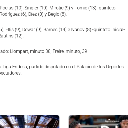
ocius (10), Singler (10), Mirotic (9) y Tomic (13) -quinteto
Rodríguez (6), Díez (0) y Begic (8).
Ellis (9), Dewar (9), Barnes (14) e Ivanov (8) -quinteto inicial-
Rautins (12),
nado: Llompart, minuto 38; Freire, minuto, 39
a Liga Endesa, partido disputado en el Palacio de los Deportes
pectadores.