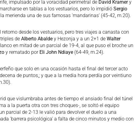
rife, impulsado por la voracidad perimetral de
David Kramer
y
marcharse en tablas a los vestuarios, pero lo impidió
Sergio
 la merienda una de sus famosas 'mandarinas' (45-42, m.20).
retorno desde los vestuarios, pero tres viajes a canasta con
triples de
Alberto Abalde
y Hezonja y a un 2+1 de
Walter
lanco en mitad de un parcial de 19-4, al que puso el broche un
zo
y rematado por
Eli John Ndiaye
(64-49, m.24).
nerfeño que solo en una ocasión hasta el final del tercer acto
 decena de puntos,; y que a la media hora perdía por veintiuno
m.30).
id que vislumbraba antes de tiempo el ansiado final del túnel
ma a la puerta otra con tres choques-, se soltó el equipo
n parcial de 2-13 le valió para devolver el duelo a una
mada 'barrera psicológica' a falta de cinco minutos y medio con