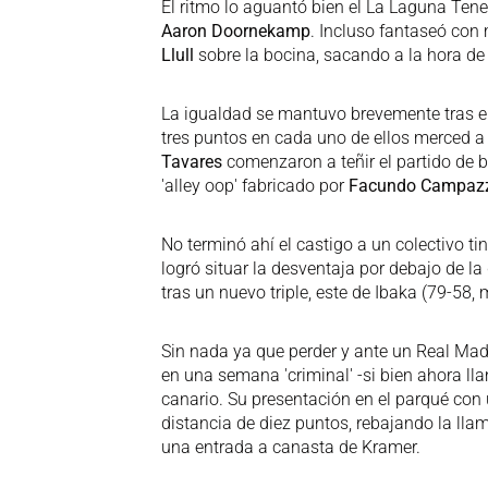
El ritmo lo aguantó bien el La Laguna Tene
Aaron Doornekamp
. Incluso fantaseó con 
Llull
sobre la bocina, sacando a la hora de
La igualdad se mantuvo brevemente tras el 
tres puntos en cada uno de ellos merced a 
Tavares
comenzaron a teñir el partido de b
'alley oop' fabricado por
Facundo Campaz
No terminó ahí el castigo a un colectivo ti
logró situar la desventaja por debajo de la
tras un nuevo triple, este de Ibaka (79-58, 
Sin nada ya que perder y ante un Real Madr
en una semana 'criminal' -si bien ahora lla
canario. Su presentación en el parqué con u
distancia de diez puntos, rebajando la lla
una entrada a canasta de Kramer.