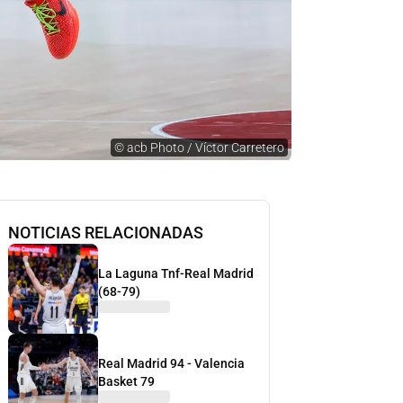
©
acb Photo / Víctor Carretero
NOTICIAS RELACIONADAS
La Laguna Tnf-Real Madrid
(68-79)
Real Madrid 94 - Valencia
Basket 79