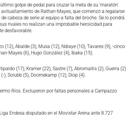
último golpe de pedal para cruzar la meta de su 'maratón'
el avituallamiento de Rathan-Mayes, que comenzó a regalarse
 de cabeza de serie al equipo a falta del broche. Se lo pondrá
sus rivales no realizan una improbable heroicidad para
te desfavorable.
(12), Abalde (3), Musa (12), Ndiaye (10), Tavares (9), -cinco
 Rathan-Mayes (6), Hugo González (4), Ibaka (15).
tipaldo (17), Kramer (22), Sastre (7), Abromaitis (2), Guerra (2)
 (-), Scrubb (5), Doornekamp (12), Diop (4).
lermo Ríos. Excluyeron por faltas personales a Campazzo
 Liga Endesa disputado en el Movistar Arena ante 8.727