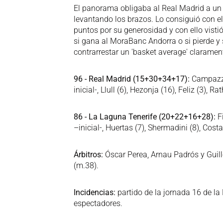
El panorama obligaba al Real Madrid a un 
levantando los brazos. Lo consiguió con 
puntos por su generosidad y con ello vistió
si gana al MoraBanc Andorra o si pierde y 
contrarrestar un 'basket average' claramen
96 - Real Madrid (15+30+34+17):
Campazzo 
inicial-, Llull (6), Hezonja (16), Feliz (3),
86 - La Laguna Tenerife (20+22+16+28):
Fi
–inicial-, Huertas (7), Shermadini (8), Costa
Árbitros:
Óscar Perea, Arnau Padrós y Guil
(m.38).
Incidencias:
partido de la jornada 16 de la
espectadores.