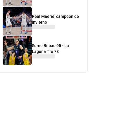
Real Madrid, campeón de
invierno
Surne Bilbao 95 - La
Laguna Tfe 78