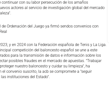
ue continuar con su labor persecución de los amaños
nuevos actores al servicio de investigación global del mercado
aleza".
al de Ordenación del Juego ya firmó sendos convenios con
 Real
023, y en 2024 con la Federación española de Tenis y La Liga.
principal competición del baloncesto español se une a este
rados para la transmisión de datos e información sobre los
ectar posibles fraudes en el mercado de apuestas. "Trabajar
 proteger nuestro baloncesto y cuidar su limpieza", ha
 el convenio suscrito, la acb se compromete a "seguir
las instituciones del Estado".