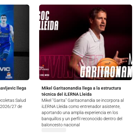
avljevic llega
Mikel Garitaonandia llega a la estructura
técnica del iLERNA Lleida
Recoletas Salud
Mikel "Garita" Garitaonandia se incorpora al
 2026/27 de
iLERNA Lleida como entrenador asistente,
aportando una amplia experiencia en los
banquillos y un perfil reconocido dentro del
baloncesto nacional