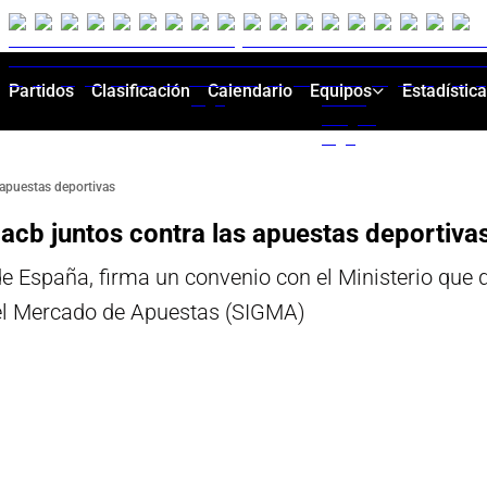
Partidos
Clasificación
Calendario
Equipos
Estadístic
 apuestas deportivas
 acb juntos contra las apuestas deportiva
de España, firma un convenio con el Ministerio que 
 del Mercado de Apuestas (SIGMA)