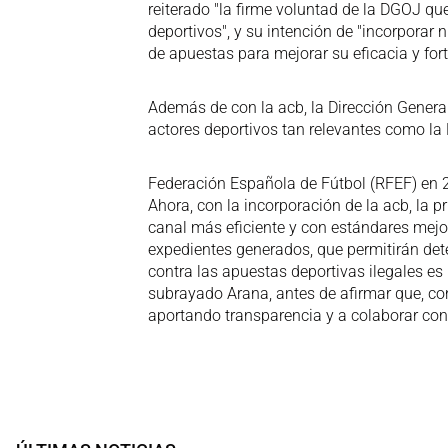
reiterado "la firme voluntad de la DGOJ q
deportivos", y su intención de "incorporar 
de apuestas para mejorar su eficacia y fort
Además de con la acb, la Dirección Gener
actores deportivos tan relevantes como la
Federación Española de Fútbol (RFEF) en 2
Ahora, con la incorporación de la acb, la 
canal más eficiente y con estándares mejo
expedientes generados, que permitirán det
contra las apuestas deportivas ilegales es
subrayado Arana, antes de afirmar que, con
aportando transparencia y a colaborar con 