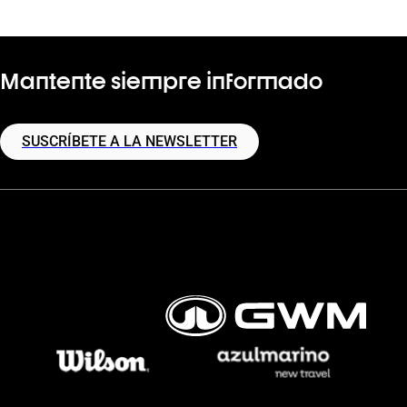
Mantente siempre informado
SUSCRÍBETE A LA NEWSLETTER