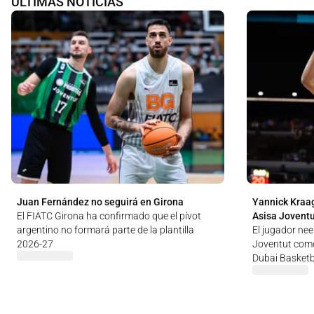
ÚLTIMAS NOTICIAS
Juan Fernández no seguirá en Girona
Yannick Kraag
El FIATC Girona ha confirmado que el pívot
Asisa Jovent
argentino no formará parte de la plantilla
El jugador nee
2026-27
Joventut como
Dubai Basketb