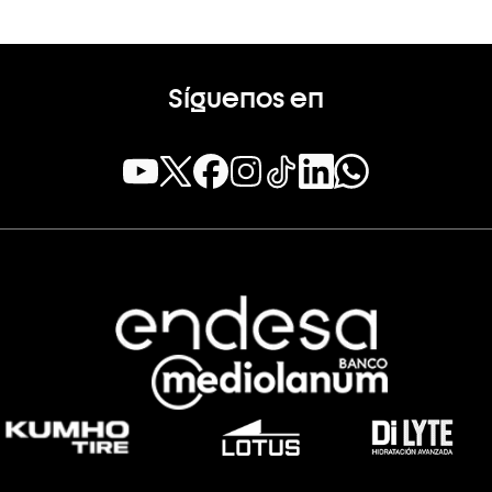
Síguenos en