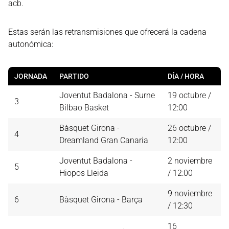
acb.
Estas serán las retransmisiones que ofrecerá la cadena
autonómica:
JORNADA
PARTIDO
DÍA / HORA
Joventut Badalona - Surne
19 octubre /
3
Bilbao Basket
12:00
Bàsquet Girona -
26 octubre /
4
Dreamland Gran Canaria
12:00
Joventut Badalona -
2 noviembre
5
Hiopos Lleida
/ 12:00
9 noviembre
6
Bàsquet Girona - Barça
/ 12:30
16