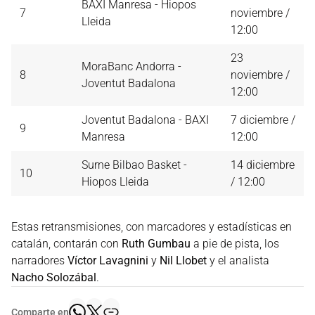
BAXI Manresa - Hiopos
7
noviembre /
Lleida
12:00
23
MoraBanc Andorra -
8
noviembre /
Joventut Badalona
12:00
Joventut Badalona - BAXI
7 diciembre /
9
Manresa
12:00
Surne Bilbao Basket -
14 diciembre
10
Hiopos Lleida
/ 12:00
Estas retransmisiones, con marcadores y estadísticas en
catalán, contarán con
Ruth Gumbau
a pie de pista, los
narradores
Víctor Lavagnini
y
Nil Llobet
y el analista
Nacho Solozábal
.
Comparte en