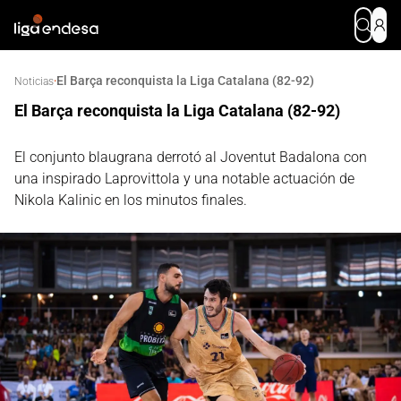
El Barça reconquista la Liga Catalana (82-92)
·
Noticias
El Barça reconquista la Liga Catalana (82-92)
El conjunto blaugrana derrotó al Joventut Badalona con
una inspirado Laprovittola y una notable actuación de
Nikola Kalinic en los minutos finales.