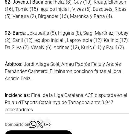
82- Joventut Badalona
: Feliz (8), Guy (10), Kraag, Ellenson
(16), Tomic (15) -equipo inicial-, Vives (6), Busquets, Ribas
(5), Ventura (2), Birgander (16), Maronka y Parra (4).
92- Barça
: Jokubaitis (8), Higgins (8), Sergi Martínez, Tobey
(2), Sanli (12) -equipo inicial-, Laprovittola (12), Kalinic (17),
Da Silva (2), Vesely (6), Abrines (12), Kuric (11) y Paulí (2).
Árbitros:
Jordi Aliaga Solé, Arnau Padrós Feliu y Andrés
Fernández Carretero. Eliminaron por cinco faltas al local
Andrés Feliz.
Incidencias:
Final de la Liga Catalana ACB disputada en el
Palau d'Esports Catalunya de Tarragona ante 3.947
espectadores
Comparte en