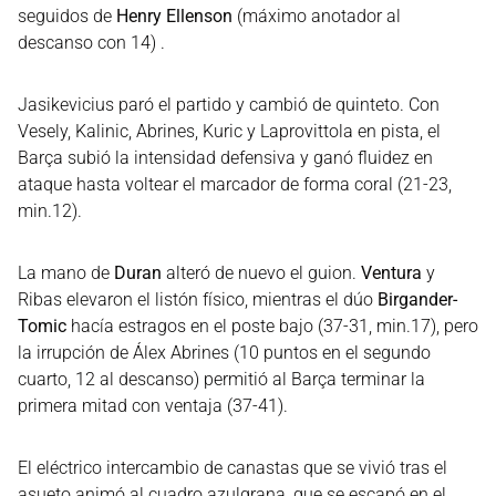
seguidos de
Henry Ellenson
(máximo anotador al
descanso con 14) .
Jasikevicius paró el partido y cambió de quinteto. Con
Vesely, Kalinic, Abrines, Kuric y Laprovittola en pista, el
Barça subió la intensidad defensiva y ganó fluidez en
ataque hasta voltear el marcador de forma coral (21-23,
min.12).
La mano de
Duran
alteró de nuevo el guion.
Ventura
y
Ribas elevaron el listón físico, mientras el dúo
Birgander-
Tomic
hacía estragos en el poste bajo (37-31, min.17), pero
la irrupción de Álex Abrines (10 puntos en el segundo
cuarto, 12 al descanso) permitió al Barça terminar la
primera mitad con ventaja (37-41).
El eléctrico intercambio de canastas que se vivió tras el
asueto animó al cuadro azulgrana, que se escapó en el