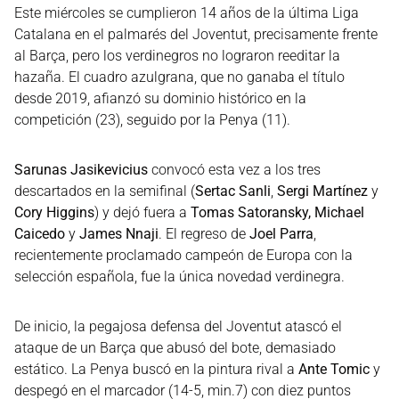
Este miércoles se cumplieron 14 años de la última Liga
Catalana en el palmarés del Joventut, precisamente frente
al Barça, pero los verdinegros no lograron reeditar la
hazaña. El cuadro azulgrana, que no ganaba el título
desde 2019, afianzó su dominio histórico en la
competición (23), seguido por la Penya (11).
Sarunas Jasikevicius
convocó esta vez a los tres
descartados en la semifinal (
Sertac Sanli
,
Sergi Martínez
y
Cory Higgins
) y dejó fuera a
Tomas Satoransky, Michael
Caicedo
y
James Nnaji
. El regreso de
Joel Parra
,
recientemente proclamado campeón de Europa con la
selección española, fue la única novedad verdinegra.
De inicio, la pegajosa defensa del Joventut atascó el
ataque de un Barça que abusó del bote, demasiado
estático. La Penya buscó en la pintura rival a
Ante Tomic
y
despegó en el marcador (14-5, min.7) con diez puntos