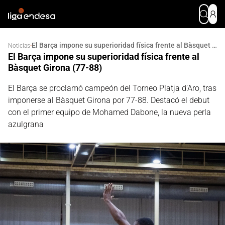
El Barça impone su superioridad física frente al Bàsquet Girona (77-88)
·
Noticias
El Barça impone su superioridad física frente al
Bàsquet Girona (77-88)
El Barça se proclamó campeón del Torneo Platja d’Aro, tras
imponerse al Bàsquet Girona por 77-88. Destacó el debut
con el primer equipo de Mohamed Dabone, la nueva perla
azulgrana