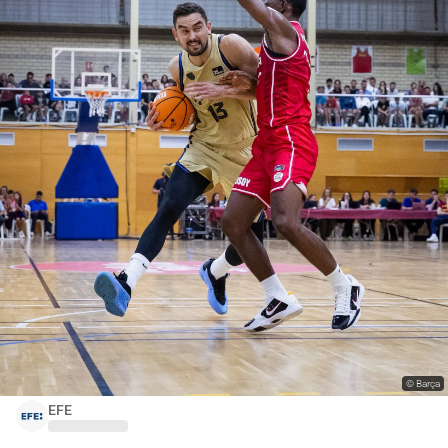
©
Barça
EFE