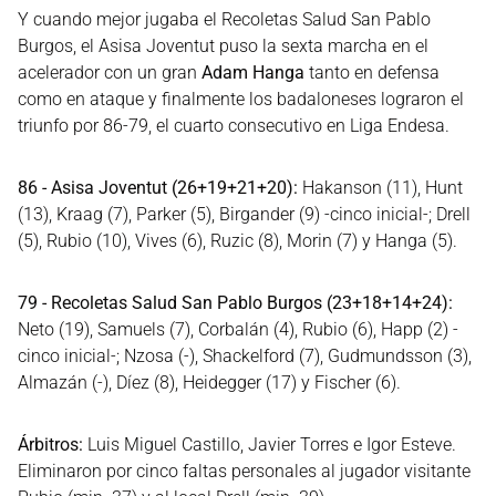
Y cuando mejor jugaba el Recoletas Salud San Pablo
Burgos, el Asisa Joventut puso la sexta marcha en el
acelerador con un gran
Adam Hanga
tanto en defensa
como en ataque y finalmente los badaloneses lograron el
triunfo por 86-79, el cuarto consecutivo en Liga Endesa.
86 - Asisa Joventut (26+19+21+20):
Hakanson (11), Hunt
(13), Kraag (7), Parker (5), Birgander (9) -cinco inicial-; Drell
(5), Rubio (10), Vives (6), Ruzic (8), Morin (7) y Hanga (5).
79 - Recoletas Salud San Pablo Burgos (23+18+14+24):
Neto (19), Samuels (7), Corbalán (4), Rubio (6), Happ (2) -
cinco inicial-; Nzosa (-), Shackelford (7), Gudmundsson (3),
Almazán (-), Díez (8), Heidegger (17) y Fischer (6).
Árbitros:
Luis Miguel Castillo, Javier Torres e Igor Esteve.
Eliminaron por cinco faltas personales al jugador visitante